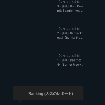
ド クラッシュレポー
【クラッシュ直前
ト】
3・決戦】Burn Dow
n編【Barrier Free v
s Burn Down レゲエ
サウンド クラッシュ
直前インタビュー】
【クラッシュ直前
2・決戦】Barrier Fr
ee編【Barrier Free
vs Burn Down レゲ
エサウンド クラッシ
ュ直前インタビュ
ー】
【クラッシュ直前
1・決戦】因縁の歴
史【Barrier Free vs
Burn Down レゲエ
サウンド サウンドク
ラッシュ】
Ranking (人気のレポート)