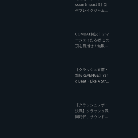
ウンド クラッシュレ
ssion Impact 3】新
ポート】
生ブレイクジャムの
ハーコーな宴！今よ
りも高みへ【レゲエ
サウンド サウンドセ
ッション】
COMBAT解説 | ディ
ージェイたる者 この
頂を目指せ！無敗の
王者 NG HEAD【レ
ゲエ Deejay Clash
インタビュー】
【クラッシュ直前・
撃殺REVENGE】Yar
d Beat・Like A Stre
am編【レゲエサウ
ンド クラッシュ直前
記事】
【クラッシュレポ・
決戦】クラッシュ戦
国時代、サウンド王
になるのは誰だ?【B
arrier Free vs Burn
Down レゲエサウン