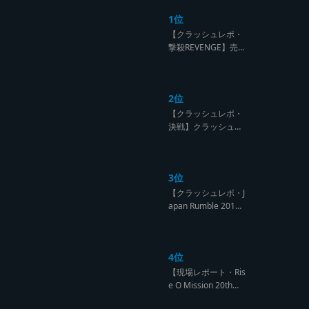
1位
【クラッシュレポ・
撃殺REVENGE】売
られたケンカは買う
のが筋！勝利の栄誉
を分かち合ったTFT
2位
【Yard Beat vs Like
A Stream レゲエサ
【クラッシュレポ・
ウンド クラッシュレ
決戦】クラッシュ戦
ポート】
国時代、サウンド王
になるのは誰だ?【B
arrier Free vs Burn
3位
Down レゲエサウン
ド クラッシュレポー
【クラッシュレポ・J
ト】
apan Rumble 201
9】予測不能! 勝者が
ラウンドごとに入れ
替わるハイレベルCL
4位
ASH【レゲエサウン
ド クラッシュレポー
【現場レポート・Ris
ト】
e O Mission 20th】
OG限定復活!!レジェ