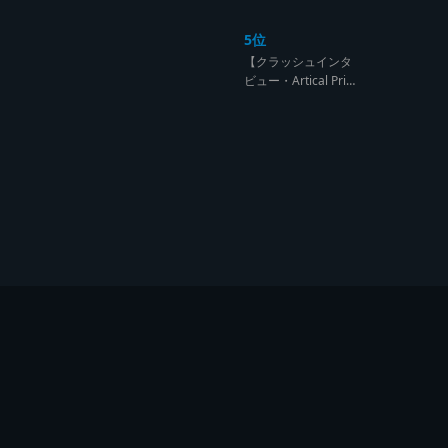
ンド達の宴【レゲエ
サウンド サウンドセ
5位
ッション】
【クラッシュインタ
ビュー・Artical Prid
e】自分を肯定出来
るのは自分が望むも
のでしか成し得ない
【レゲエサウンド W
orld Cup Sound Clas
h サウンドクラッシ
ュ優勝インタビュ
ー】