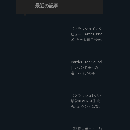
最近の記事
【クラッシュインタ
ビュー・Artical Prid
e】自分を肯定出来
るのは自分が望むも
のでしか成し得ない
【レゲエサウンド W
orld Cup Sound Clas
Barrier Free Sound
h サウンドクラッシ
| サウンド王への
ュ優勝インタビュ
道・バリアのルー
ー】
ツ！大阪レゲエシー
ン【レゲエサウンド
ルーツトーク インタ
ビュー】
【クラッシュレポ・
撃殺REVENGE】売
られたケンカは買う
のが筋！勝利の栄誉
を分かち合ったTFT
【Yard Beat vs Like
A Stream レゲエサ
【現場レポート・Se