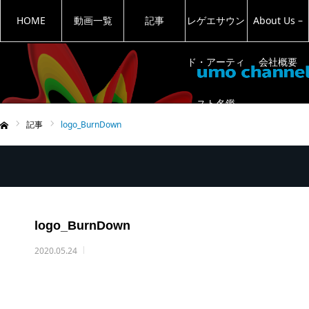
HOME
動画一覧
記事
レゲエサウン
About Us –
ド・アーティ
会社概要
スト名鑑
記事
logo_BurnDown
ム
logo_BurnDown
2020.05.24