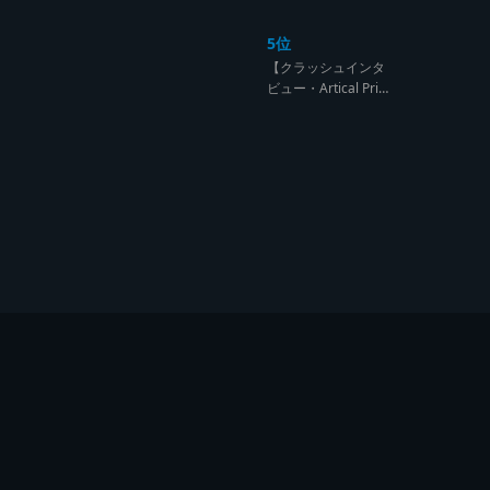
ンド達の宴【レゲエ
サウンド サウンドセ
5位
ッション】
【クラッシュインタ
ビュー・Artical Prid
e】自分を肯定出来
るのは自分が望むも
のでしか成し得ない
【レゲエサウンド W
orld Cup Sound Clas
h サウンドクラッシ
ュ優勝インタビュ
ー】