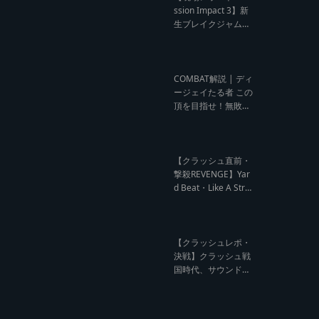
ウンド クラッシュレ
ssion Impact 3】新
ポート】
生ブレイクジャムの
ハーコーな宴！今よ
りも高みへ【レゲエ
サウンド サウンドセ
ッション】
COMBAT解説 | ディ
ージェイたる者 この
頂を目指せ！無敗の
王者 NG HEAD【レ
ゲエ Deejay Clash
インタビュー】
【クラッシュ直前・
撃殺REVENGE】Yar
d Beat・Like A Stre
am編【レゲエサウ
ンド クラッシュ直前
記事】
【クラッシュレポ・
決戦】クラッシュ戦
国時代、サウンド王
になるのは誰だ?【B
arrier Free vs Burn
Down レゲエサウン