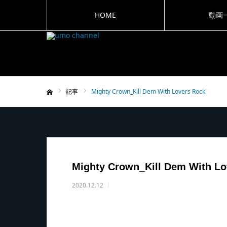
HOME
動画
記事
Mighty Crown_Kill Dem With Lovers Rock
ホーム
Mighty Crown_Kill Dem With Lo
2020.12.12