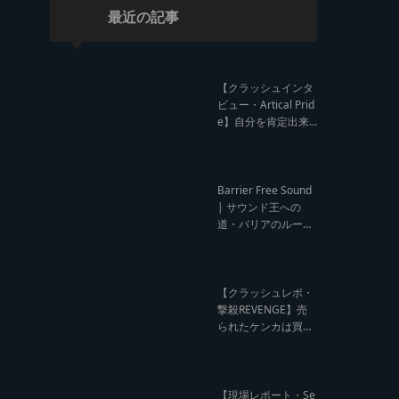
最近の記事
【クラッシュインタ
ビュー・Artical Prid
e】自分を肯定出来
るのは自分が望むも
のでしか成し得ない
【レゲエサウンド W
orld Cup Sound Clas
Barrier Free Sound
h サウンドクラッシ
| サウンド王への
ュ優勝インタビュ
道・バリアのルー
ー】
ツ！大阪レゲエシー
ン【レゲエサウンド
ルーツトーク インタ
ビュー】
【クラッシュレポ・
撃殺REVENGE】売
られたケンカは買う
のが筋！勝利の栄誉
を分かち合ったTFT
【Yard Beat vs Like
A Stream レゲエサ
【現場レポート・Se