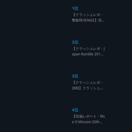
1位
【クラッシュレポ・
撃殺REVENGE】売
られたケンカは買う
のが筋！勝利の栄誉
を分かち合ったTFT
2位
【Yard Beat vs Like
A Stream レゲエサ
【クラッシュレポ・J
ウンド クラッシュレ
apan Rumble 201
ポート】
9】予測不能! 勝者が
ラウンドごとに入れ
替わるハイレベルCL
3位
ASH【レゲエサウン
ド クラッシュレポー
【クラッシュレポ・
ト】
決戦】クラッシュ戦
国時代、サウンド王
になるのは誰だ?【B
arrier Free vs Burn
4位
Down レゲエサウン
ド クラッシュレポー
【現場レポート・Ris
ト】
e O Mission 20th】
OG限定復活!!レジェ