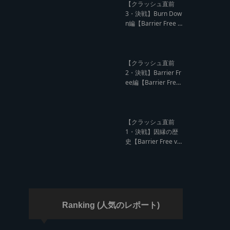
ド クラッシュレポー
【クラッシュ直前
ト】
3・決戦】Burn Dow
n編【Barrier Free v
s Burn Down レゲエ
サウンド クラッシュ
直前インタビュー】
【クラッシュ直前
2・決戦】Barrier Fr
ee編【Barrier Free
vs Burn Down レゲ
エサウンド クラッシ
ュ直前インタビュ
ー】
【クラッシュ直前
1・決戦】因縁の歴
史【Barrier Free vs
Burn Down レゲエ
サウンド サウンドク
ラッシュ】
Ranking (人気のレポート)