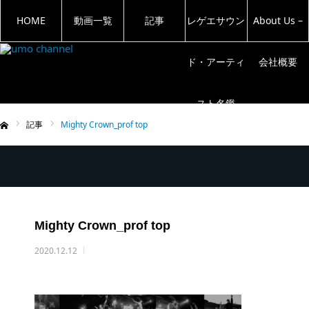
HOME
動画一覧
記事
レゲエサウン
About Us –
ド・アーティ
会社概要
スト名鑑
記事
Mighty Crown_prof top
ム
Mighty Crown_prof top
2020.12.12