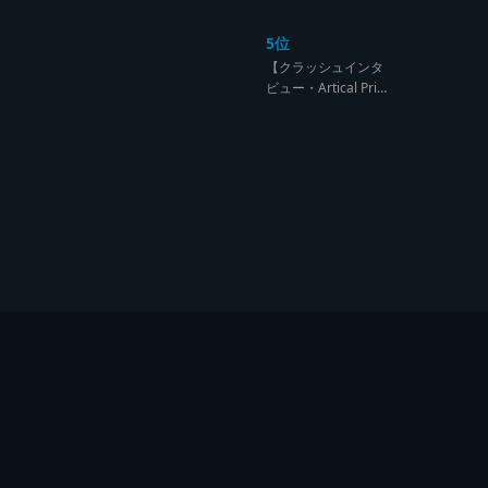
ンド達の宴【レゲエ
サウンド サウンドセ
5位
ッション】
【クラッシュインタ
ビュー・Artical Prid
e】自分を肯定出来
るのは自分が望むも
のでしか成し得ない
【レゲエサウンド W
orld Cup Sound Clas
h サウンドクラッシ
ュ優勝インタビュ
ー】