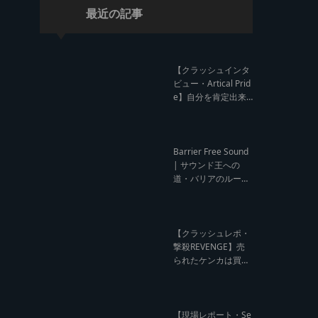
最近の記事
【クラッシュインタ
ビュー・Artical Prid
e】自分を肯定出来
るのは自分が望むも
のでしか成し得ない
【レゲエサウンド W
orld Cup Sound Clas
Barrier Free Sound
h サウンドクラッシ
| サウンド王への
ュ優勝インタビュ
道・バリアのルー
ー】
ツ！大阪レゲエシー
ン【レゲエサウンド
ルーツトーク インタ
ビュー】
【クラッシュレポ・
撃殺REVENGE】売
られたケンカは買う
のが筋！勝利の栄誉
を分かち合ったTFT
【Yard Beat vs Like
A Stream レゲエサ
【現場レポート・Se