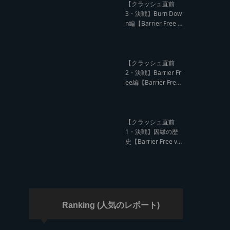
ド クラッシュレポー
【クラッシュ直前
ト】
3・決戦】Burn Dow
n編【Barrier Free v
s Burn Down レゲエ
サウンド クラッシュ
直前インタビュー】
【クラッシュ直前
2・決戦】Barrier Fr
ee編【Barrier Free
vs Burn Down レゲ
エサウンド クラッシ
ュ直前インタビュ
ー】
【クラッシュ直前
1・決戦】因縁の歴
史【Barrier Free vs
Burn Down レゲエ
サウンド サウンドク
ラッシュ】
Ranking (人気のレポート)