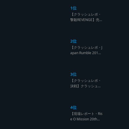
1位
【クラッシュレポ・
撃殺REVENGE】売
られたケンカは買う
のが筋！勝利の栄誉
を分かち合ったTFT
2位
【Yard Beat vs Like
A Stream レゲエサ
【クラッシュレポ・J
ウンド クラッシュレ
apan Rumble 201
ポート】
9】予測不能! 勝者が
ラウンドごとに入れ
替わるハイレベルCL
3位
ASH【レゲエサウン
ド クラッシュレポー
【クラッシュレポ・
ト】
決戦】クラッシュ戦
国時代、サウンド王
になるのは誰だ?【B
arrier Free vs Burn
4位
Down レゲエサウン
ド クラッシュレポー
【現場レポート・Ris
ト】
e O Mission 20th】
OG限定復活!!レジェ