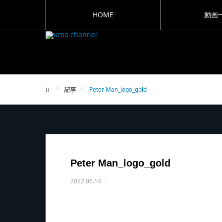
HOME
動画
記事
Peter Man_logo_gold
ホーム
Peter Man_logo_gold
2022.06.14