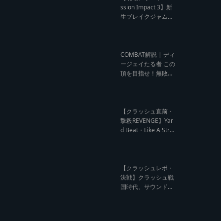
ウンド クラッシュレ
ssion Impact 3】新
ポート】
生ブレイクジャムの
ハーコーな宴！今よ
りも高みへ【レゲエ
サウンド サウンドセ
ッション】
COMBAT解説 | ディ
ージェイたる者 この
頂を目指せ！無敗の
王者 NG HEAD【レ
ゲエ Deejay Clash
インタビュー】
【クラッシュ直前・
撃殺REVENGE】Yar
d Beat・Like A Stre
am編【レゲエサウ
ンド クラッシュ直前
記事】
【クラッシュレポ・
決戦】クラッシュ戦
国時代、サウンド王
になるのは誰だ?【B
arrier Free vs Burn
Down レゲエサウン