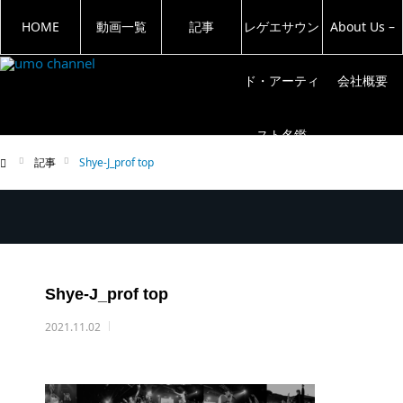
HOME
動画一覧
記事
レゲエサウン
About Us –
ド・アーティ
会社概要
スト名鑑
記事
Shye-J_prof top
ム
Shye-J_prof top
2021.11.02