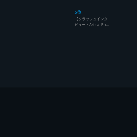
ンド達の宴【レゲエ
サウンド サウンドセ
5位
ッション】
【クラッシュインタ
ビュー・Artical Prid
e】自分を肯定出来
るのは自分が望むも
のでしか成し得ない
【レゲエサウンド W
orld Cup Sound Clas
h サウンドクラッシ
ュ優勝インタビュ
ー】