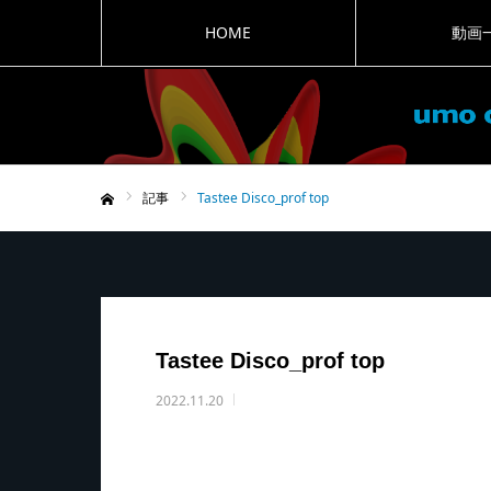
HOME
動画
記事
Tastee Disco_prof top
ホーム
Tastee Disco_prof top
2022.11.20