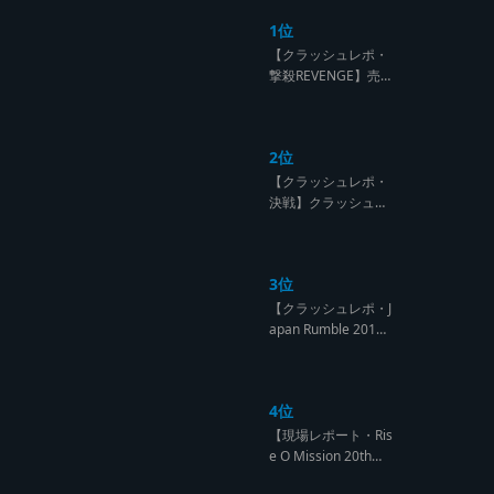
1位
【クラッシュレポ・
撃殺REVENGE】売
られたケンカは買う
のが筋！勝利の栄誉
を分かち合ったTFT
2位
【Yard Beat vs Like
A Stream レゲエサ
【クラッシュレポ・
ウンド クラッシュレ
決戦】クラッシュ戦
ポート】
国時代、サウンド王
になるのは誰だ?【B
arrier Free vs Burn
3位
Down レゲエサウン
ド クラッシュレポー
【クラッシュレポ・J
ト】
apan Rumble 201
9】予測不能! 勝者が
ラウンドごとに入れ
替わるハイレベルCL
4位
ASH【レゲエサウン
ド クラッシュレポー
【現場レポート・Ris
ト】
e O Mission 20th】
OG限定復活!!レジェ