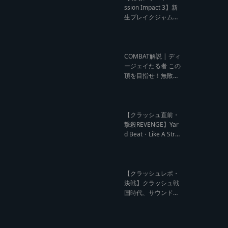
ウンド クラッシュレ
ssion Impact 3】新
ポート】
生ブレイクジャムの
ハーコーな宴！今よ
りも高みへ【レゲエ
サウンド サウンドセ
ッション】
COMBAT解説 | ディ
ージェイたる者 この
頂を目指せ！無敗の
王者 NG HEAD【レ
ゲエ Deejay Clash
インタビュー】
【クラッシュ直前・
撃殺REVENGE】Yar
d Beat・Like A Stre
am編【レゲエサウ
ンド クラッシュ直前
記事】
【クラッシュレポ・
決戦】クラッシュ戦
国時代、サウンド王
になるのは誰だ?【B
arrier Free vs Burn
Down レゲエサウン