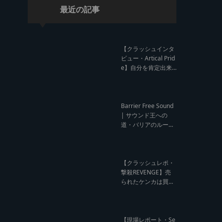
最近の記事
【クラッシュインタ
ビュー・Artical Prid
e】自分を肯定出来
るのは自分が望むも
のでしか成し得ない
【レゲエサウンド W
orld Cup Sound Clas
Barrier Free Sound
h サウンドクラッシ
| サウンド王への
ュ優勝インタビュ
道・バリアのルー
ー】
ツ！大阪レゲエシー
ン【レゲエサウンド
ルーツトーク インタ
ビュー】
【クラッシュレポ・
撃殺REVENGE】売
られたケンカは買う
のが筋！勝利の栄誉
を分かち合ったTFT
【Yard Beat vs Like
A Stream レゲエサ
【現場レポート・Se