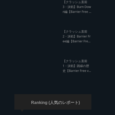
ド クラッシュレポー
【クラッシュ直前
ト】
3・決戦】Burn Dow
n編【Barrier Free v
s Burn Down レゲエ
サウンド クラッシュ
直前インタビュー】
【クラッシュ直前
2・決戦】Barrier Fr
ee編【Barrier Free
vs Burn Down レゲ
エサウンド クラッシ
ュ直前インタビュ
ー】
【クラッシュ直前
1・決戦】因縁の歴
史【Barrier Free vs
Burn Down レゲエ
サウンド サウンドク
ラッシュ】
Ranking (人気のレポート)