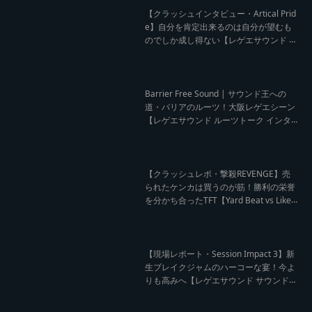
【クラッシュインタビュー・Artical Prid
e】自分を肯定出来るのは自分が望むも
のでしか成し得ない【レゲエサウンド W
orld Cup Sound Clash サウンドクラッシ
ュ優勝インタビュー】
Barrier Free Sound | サウンド王への
道・バリアのルーツ！大阪レゲエシーン
【レゲエサウンド ルーツトーク インタ
ビュー】
【クラッシュレポ・撃殺REVENGE】売
られたケンカは買うのが筋！勝利の栄誉
を分かち合ったTFT【Yard Beat vs Like
A Stream レゲエサウンド クラッシュレ
ポート】
【現場レポート・Session Impact 3】新
生ブレイクジャムのハーコーな宴！今よ
りも高みへ【レゲエサウンド サウンドセ
ッション】