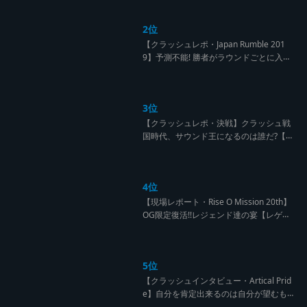
A Stream レゲエサウンド クラッシュレ
ポート】
2位
【クラッシュレポ・Japan Rumble 201
9】予測不能! 勝者がラウンドごとに入れ
替わるハイレベルCLASH【レゲエサウン
ド クラッシュレポート】
3位
【クラッシュレポ・決戦】クラッシュ戦
国時代、サウンド王になるのは誰だ?【B
arrier Free vs Burn Down レゲエサウン
ド クラッシュレポート】
4位
【現場レポート・Rise O Mission 20th】
OG限定復活!!レジェンド達の宴【レゲエ
サウンド サウンドセッション】
5位
【クラッシュインタビュー・Artical Prid
e】自分を肯定出来るのは自分が望むも
のでしか成し得ない【レゲエサウンド W