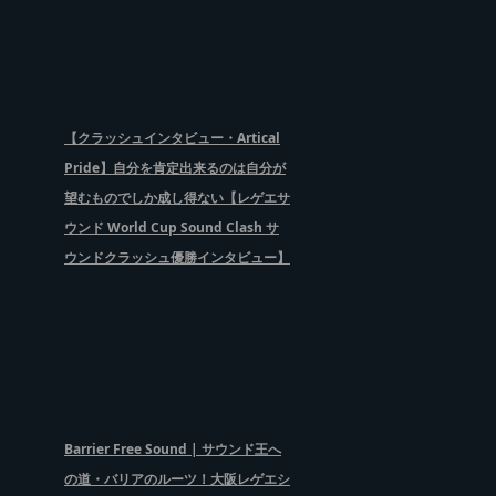
【クラッシュインタビュー・Artical
Pride】自分を肯定出来るのは自分が
望むものでしか成し得ない【レゲエサ
ウンド World Cup Sound Clash サ
ウンドクラッシュ優勝インタビュー】
Barrier Free Sound | サウンド王へ
の道・バリアのルーツ！大阪レゲエシ