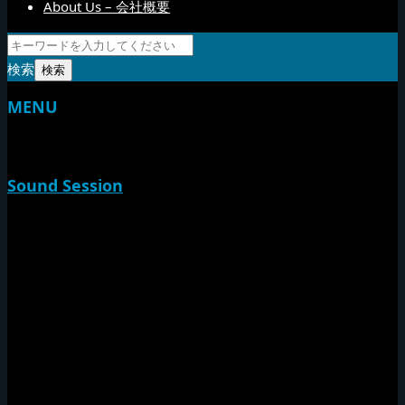
About Us – 会社概要
検索
MENU
TOP
Sound Session
新家山
やすらげん
熱帯夜
Rise O Mission20th
Session Impact
Monday Camp
Tuff Rider
Sound Festival