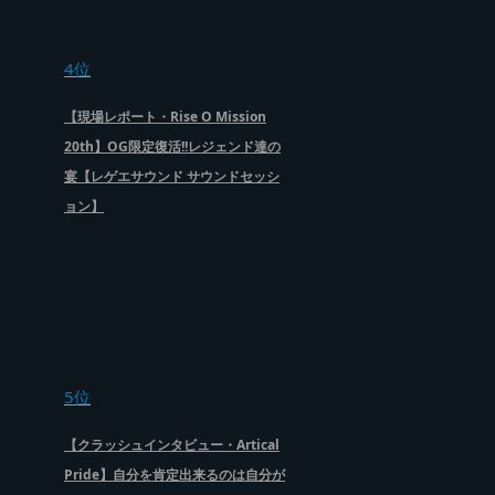
4位
【現場レポート・Rise O Mission
20th】OG限定復活!!レジェンド達の
宴【レゲエサウンド サウンドセッシ
ョン】
5位
【クラッシュインタビュー・Artical
Pride】自分を肯定出来るのは自分が