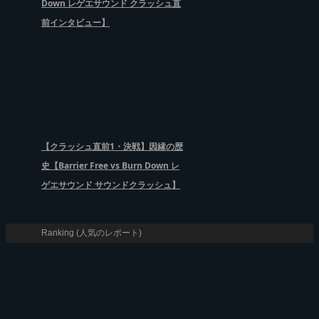
Down レゲエサウンド クラッシュ直
前インタビュー】
【クラッシュ直前1・決戦】因縁の歴
史【Barrier Free vs Burn Down レ
ゲエサウンド サウンドクラッシュ】
Ranking (人気のレポート)