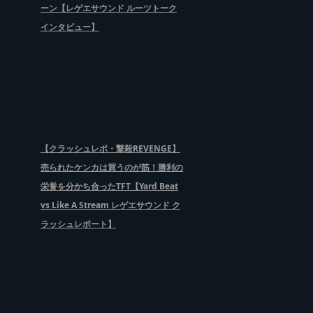
ーン【レゲエサウンド ルーツトーク
インタビュー】
【クラッシュレポ・撃殺REVENGE】
売られたケンカは買うのが筋！勝利の
栄誉を分かち合ったTFT【Yard Beat
vs Like A Stream レゲエサウンド ク
ラッシュレポート】