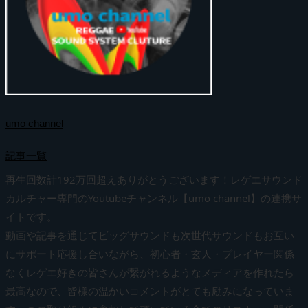
umo channel
記事一覧
再生回数計192万回超えありがとうございます！レゲエサウンド
カルチャー専門のYoutubeチャンネル【umo channel】の連携サ
イトです。
動画や記事を通じてビッグサウンドも次世代サウンドもお互い
にサポート応援し合いながら、初心者・玄人・プレイヤー関係
なくレゲエ好きの皆さんが繋がれるようなメディアを作れたら
最高なので、皆様の温かいコメントがとても励みになっていま