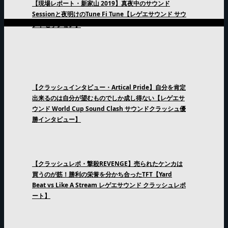
【現場レポート・新家山 2019】真夜中のサウンド
Sessionと夜明けのTune Fi Tune【レゲエサウンド サウ
ンドセッション】
【クラッシュインタビュー・Artical Pride】自分を肯定
出来るのは自分が望むものでしか成し得ない【レゲエサ
ウンド World Cup Sound Clash サウンドクラッシュ優
勝インタビュー】
【クラッシュレポ・撃殺REVENGE】売られたケンカは
買うのが筋！勝利の栄誉を分かち合ったTFT【Yard
Beat vs Like A Stream レゲエサウンド クラッシュレポ
ート】