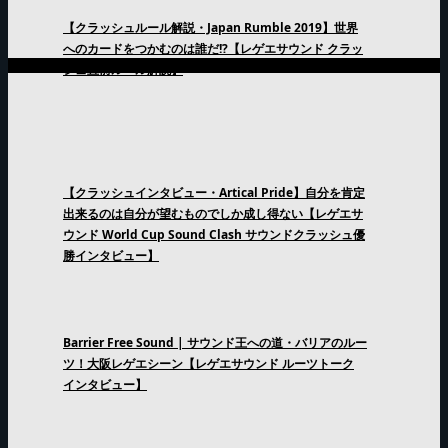
【クラッシュルール解説・Japan Rumble 2019】世界
へのカードをつかむのは誰だ!?【レゲエサウンド クラッ
シュ直前ルール解説】
【クラッシュインタビュー・Artical Pride】自分を肯定
出来るのは自分が望むものでしか成し得ない【レゲエサ
ウンド World Cup Sound Clash サウンドクラッシュ優
勝インタビュー】
Barrier Free Sound | サウンド王への道・バリアのルー
ツ！大阪レゲエシーン【レゲエサウンド ルーツトーク
インタビュー】