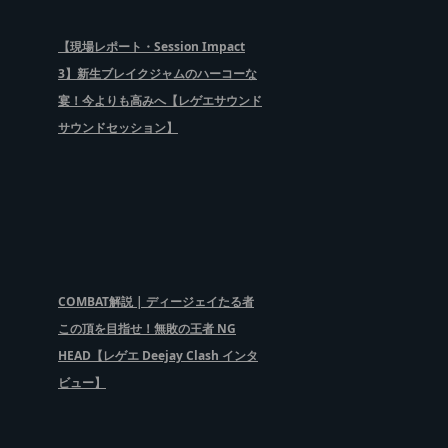
【現場レポート・Session Impact
3】新生ブレイクジャムのハーコーな
宴！今よりも高みへ【レゲエサウンド
サウンドセッション】
COMBAT解説 | ディージェイたる者
この頂を目指せ！無敗の王者 NG
HEAD【レゲエ Deejay Clash インタ
ビュー】