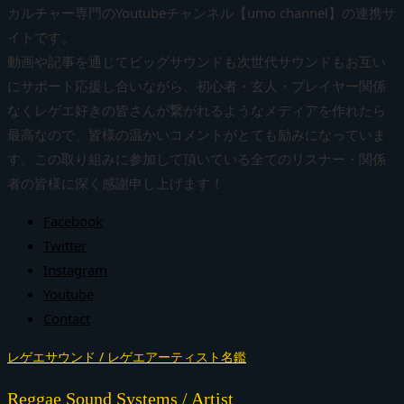
カルチャー専門のYoutubeチャンネル【umo channel】の連携サ
イトです。
動画や記事を通じてビッグサウンドも次世代サウンドもお互い
にサポート応援し合いながら、初心者・玄人・プレイヤー関係
なくレゲエ好きの皆さんが繋がれるようなメディアを作れたら
最高なので、皆様の温かいコメントがとても励みになっていま
す。この取り組みに参加して頂いている全てのリスナー・関係
者の皆様に深く感謝申し上げます！
Facebook
Twitter
Instagram
Youtube
Contact
レゲエサウンド / レゲエアーティスト名鑑
Reggae Sound Systems / Artist