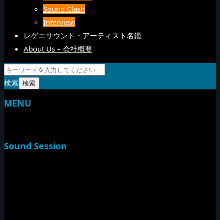
Sound Clash
Interview
レゲエサウンド・アーティスト名鑑
About Us – 会社概要
検索
MENU
TOP
Sound Session
新家山
やすらげん
熱帯夜
Rise O Mission20th