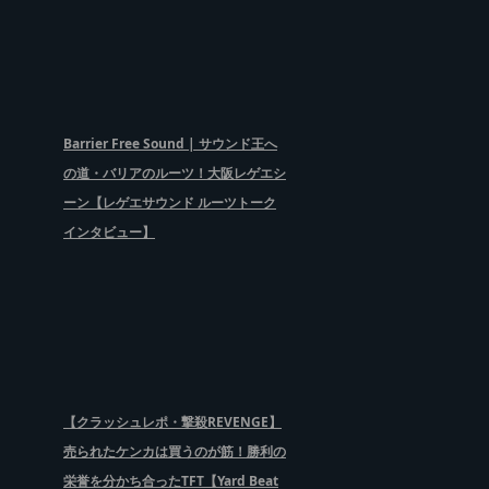
Barrier Free Sound | サウンド王へ
の道・バリアのルーツ！大阪レゲエシ
ーン【レゲエサウンド ルーツトーク
インタビュー】
【クラッシュレポ・撃殺REVENGE】
売られたケンカは買うのが筋！勝利の
栄誉を分かち合ったTFT【Yard Beat