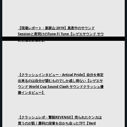
【現場レポート・新家山 2019】真夜中のサウンド
Sessionと夜明けのTune Fi Tune【レゲエサウンド サウ
ンドセッション】
【クラッシュインタビュー・Artical Pride】自分を肯定
出来るのは自分が望むものでしか成し得ない【レゲエサ
ウンド World Cup Sound Clash サウンドクラッシュ優
勝インタビュー】
【クラッシュレポ・撃殺REVENGE】売られたケンカは
買うのが筋！勝利の栄誉を分かち合ったTFT【Yard