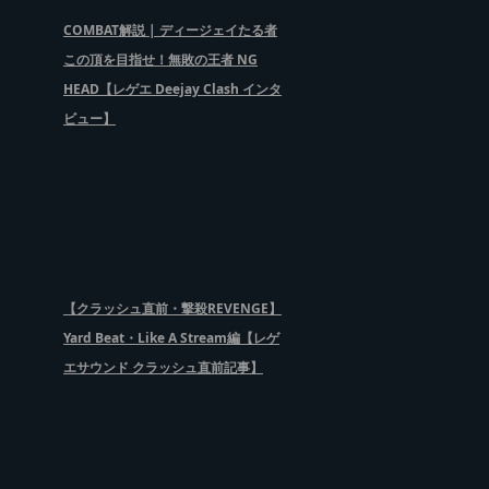
COMBAT解説 | ディージェイたる者
この頂を目指せ！無敗の王者 NG
HEAD【レゲエ Deejay Clash インタ
ビュー】
【クラッシュ直前・撃殺REVENGE】
Yard Beat・Like A Stream編【レゲ
エサウンド クラッシュ直前記事】