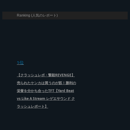
Ranking (人気のレポート)
1位
【クラッシュレポ・撃殺REVENGE】
売られたケンカは買うのが筋！勝利の
栄誉を分かち合ったTFT【Yard Beat
vs Like A Stream レゲエサウンド ク
ラッシュレポート】