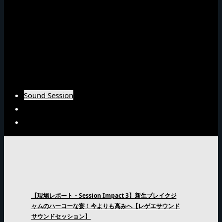
NG HEADインタビュー
Emperorインタビュー
Barrier Freeインタビュー
Burn Downインタビュー
Fujiyamaインタビュー
Arsenal Japanインタビュー
Sound Session
Sound Clash
Interview
【現場レポート・Session Impact 3】新生ブレイクジ
ャムのハーコーな宴！今よりも高みへ【レゲエサウンド
サウンドセッション】