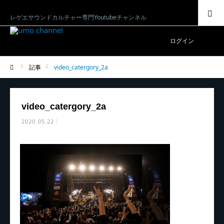
SEARCH
レゲエサウンドカルチャー専門Youtubeチャンネル
ログイン
記事
video_catergory_2a
ホーム
video_catergory_2a
2020.05.22