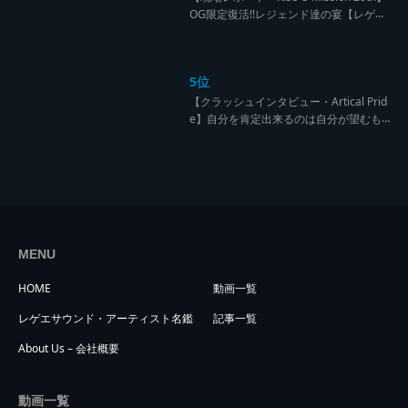
OG限定復活!!レジェンド達の宴【レゲエ
サウンド サウンドセッション】
5位
【クラッシュインタビュー・Artical Prid
e】自分を肯定出来るのは自分が望むも
のでしか成し得ない【レゲエサウンド W
orld Cup Sound Clash サウンドクラッシ
ュ優勝インタビュー】
MENU
HOME
動画一覧
レゲエサウンド・アーティスト名鑑
記事一覧
About Us – 会社概要
動画一覧