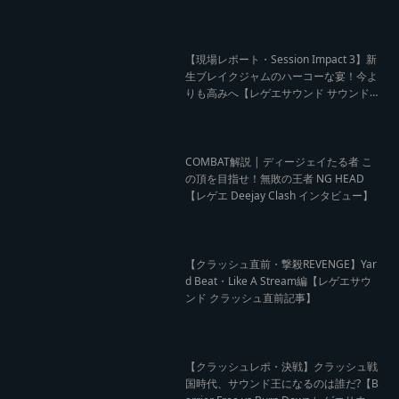
A Stream レゲエサウンド クラッシュレ
ポート】
【現場レポート・Session Impact 3】新
生ブレイクジャムのハーコーな宴！今よ
りも高みへ【レゲエサウンド サウンドセ
ッション】
COMBAT解説 | ディージェイたる者 こ
の頂を目指せ！無敗の王者 NG HEAD
【レゲエ Deejay Clash インタビュー】
【クラッシュ直前・撃殺REVENGE】Yar
d Beat・Like A Stream編【レゲエサウ
ンド クラッシュ直前記事】
【クラッシュレポ・決戦】クラッシュ戦
国時代、サウンド王になるのは誰だ?【B