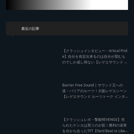
最近の記事
【クラッシュインタビュー・Artical Prid
e】自分を肯定出来るのは自分が望むも
のでしか成し得ない【レゲエサウンド W
orld Cup Sound Clash サウンドクラッシ
ュ優勝インタビュー】
Barrier Free Sound | サウンド王への
道・バリアのルーツ！大阪レゲエシーン
【レゲエサウンド ルーツトーク インタ
ビュー】
【クラッシュレポ・撃殺REVENGE】売
られたケンカは買うのが筋！勝利の栄誉
を分かち合ったTFT【Yard Beat vs Like