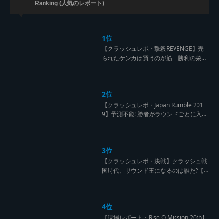
Ranking (人気のレポート)
1位
【クラッシュレポ・撃殺REVENGE】売
られたケンカは買うのが筋！勝利の栄誉
を分かち合ったTFT【Yard Beat vs Like
A Stream レゲエサウンド クラッシュレ
ポート】
2位
【クラッシュレポ・Japan Rumble 201
9】予測不能! 勝者がラウンドごとに入れ
替わるハイレベルCLASH【レゲエサウン
ド クラッシュレポート】
3位
【クラッシュレポ・決戦】クラッシュ戦
国時代、サウンド王になるのは誰だ?【B
arrier Free vs Burn Down レゲエサウン
ド クラッシュレポート】
4位
【現場レポート・Rise O Mission 20th】