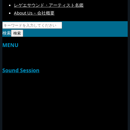
レゲエサウンド・アーティスト名鑑
About Us – 会社概要
検索
MENU
TOP
Sound Session
新家山
やすらげん
熱帯夜
Rise O Mission20th
Session Impact
Monday Camp