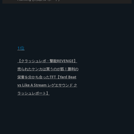
1位
【クラッシュレポ・撃殺REVENGE】
売られたケンカは買うのが筋！勝利の
栄誉を分かち合ったTFT【Yard Beat
vs Like A Stream レゲエサウンド ク
ラッシュレポート】