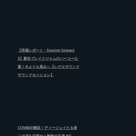
【現場レポート・Session Impact
3】新生ブレイクジャムのハーコーな
宴！今よりも高みへ【レゲエサウンド
サウンドセッション】
COMBAT解説 | ディージェイたる者
この頂を目指せ！無敗の王者 NG