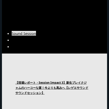
Barrier Freeインタビュー
Burn Downインタビュー
Fujiyamaインタビュー
Arsenal Japanインタビュー
Sound Session
Sound Clash
Interview
【現場レポート・Session Impact 3】新生ブレイクジ
ャムのハーコーな宴！今よりも高みへ【レゲエサウンド
サウンドセッション】