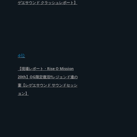
ゲエサウンド クラッシュレポート】
4位
【現場レポート・Rise O Mission
20th】OG限定復活!!レジェンド達の
宴【レゲエサウンド サウンドセッシ
ョン】