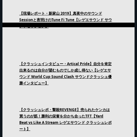
【現場レポート・新家山 2019】真夜中のサウンド
Sessionと夜明けのTune Fi Tune【レゲエサウンド サウ
ンドセッション】
【クラッシュインタビュー・Artical Pride】自分を肯定
出来るのは自分が望むものでしか成し得ない【レゲエサ
ウンド World Cup Sound Clash サウンドクラッシュ優
勝インタビュー】
【クラッシュレポ・撃殺REVENGE】売られたケンカは
買うのが筋！勝利の栄誉を分かち合ったTFT【Yard
Beat vs Like A Stream レゲエサウンド クラッシュレポ
ート】