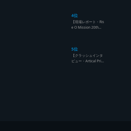
になるのは誰だ?【B
arrier Free vs Burn
4位
Down レゲエサウン
ド クラッシュレポー
【現場レポート・Ris
ト】
e O Mission 20th】
OG限定復活!!レジェ
ンド達の宴【レゲエ
サウンド サウンドセ
5位
ッション】
【クラッシュインタ
ビュー・Artical Prid
e】自分を肯定出来
るのは自分が望むも
のでしか成し得ない
【レゲエサウンド W
orld Cup Sound Clas
h サウンドクラッシ
ュ優勝インタビュ
ー】