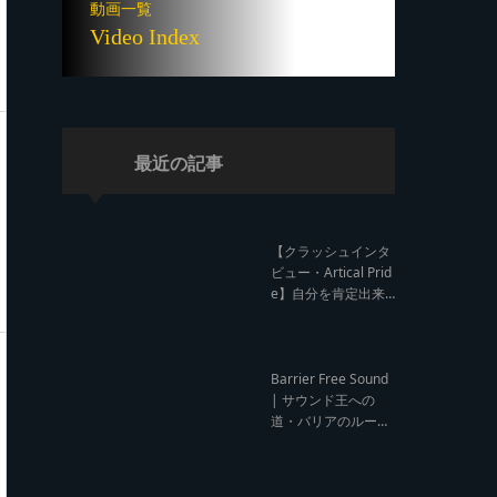
動画一覧
Video Index
最近の記事
【クラッシュインタ
ビュー・Artical Prid
e】自分を肯定出来
るのは自分が望むも
のでしか成し得ない
【レゲエサウンド W
orld Cup Sound Clas
Barrier Free Sound
h サウンドクラッシ
| サウンド王への
ュ優勝インタビュ
道・バリアのルー
ー】
ツ！大阪レゲエシー
ン【レゲエサウンド
ルーツトーク インタ