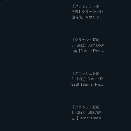
記事】
【クラッシュレポ・
決戦】クラッシュ戦
国時代、サウンド王
になるのは誰だ?【B
arrier Free vs Burn
Down レゲエサウン
ド クラッシュレポー
【クラッシュ直前
ト】
3・決戦】Burn Dow
n編【Barrier Free v
s Burn Down レゲエ
サウンド クラッシュ
直前インタビュー】
【クラッシュ直前
2・決戦】Barrier Fr
ee編【Barrier Free
vs Burn Down レゲ
エサウンド クラッシ
ュ直前インタビュ
ー】
【クラッシュ直前
1・決戦】因縁の歴
史【Barrier Free vs
Burn Down レゲエ
サウンド サウンドク