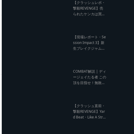
ビュー】
【クラッシュレポ・
撃殺REVENGE】売
られたケンカは買う
のが筋！勝利の栄誉
を分かち合ったTFT
【Yard Beat vs Like
A Stream レゲエサ
【現場レポート・Se
ウンド クラッシュレ
ssion Impact 3】新
ポート】
生ブレイクジャムの
ハーコーな宴！今よ
りも高みへ【レゲエ
サウンド サウンドセ
ッション】
COMBAT解説 | ディ
ージェイたる者 この
頂を目指せ！無敗の
王者 NG HEAD【レ
ゲエ Deejay Clash
インタビュー】
【クラッシュ直前・
撃殺REVENGE】Yar
d Beat・Like A Stre
am編【レゲエサウ
ンド クラッシュ直前