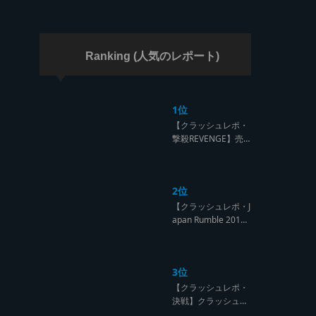
ラッシュ】
Ranking (人気のレポート)
1位
【クラッシュレポ・
撃殺REVENGE】売
られたケンカは買う
のが筋！勝利の栄誉
を分かち合ったTFT
2位
【Yard Beat vs Like
A Stream レゲエサ
【クラッシュレポ・J
ウンド クラッシュレ
apan Rumble 201
ポート】
9】予測不能! 勝者が
ラウンドごとに入れ
替わるハイレベルCL
3位
ASH【レゲエサウン
ド クラッシュレポー
【クラッシュレポ・
ト】
決戦】クラッシュ戦
国時代、サウンド王