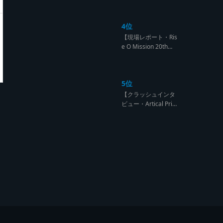
になるのは誰だ?【B
arrier Free vs Burn
4位
Down レゲエサウン
ド クラッシュレポー
【現場レポート・Ris
ト】
e O Mission 20th】
OG限定復活!!レジェ
ンド達の宴【レゲエ
サウンド サウンドセ
5位
ッション】
【クラッシュインタ
ビュー・Artical Prid
e】自分を肯定出来
るのは自分が望むも
のでしか成し得ない
【レゲエサウンド W
orld Cup Sound Clas
h サウンドクラッシ
ュ優勝インタビュ
ー】