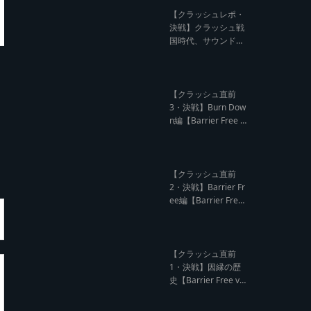
記事】
【クラッシュレポ・
決戦】クラッシュ戦
国時代、サウンド王
になるのは誰だ?【B
arrier Free vs Burn
Down レゲエサウン
ド クラッシュレポー
【クラッシュ直前
ト】
3・決戦】Burn Dow
n編【Barrier Free v
s Burn Down レゲエ
サウンド クラッシュ
直前インタビュー】
【クラッシュ直前
2・決戦】Barrier Fr
ee編【Barrier Free
vs Burn Down レゲ
エサウンド クラッシ
ュ直前インタビュ
ー】
【クラッシュ直前
1・決戦】因縁の歴
史【Barrier Free vs
Burn Down レゲエ
サウンド サウンドク