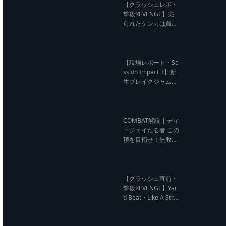
ビュー】
【クラッシュレポ・
撃殺REVENGE】売
られたケンカは買う
のが筋！勝利の栄誉
を分かち合ったTFT
【Yard Beat vs Like
A Stream レゲエサ
【現場レポート・Se
ウンド クラッシュレ
ssion Impact 3】新
ポート】
生ブレイクジャムの
ハーコーな宴！今よ
りも高みへ【レゲエ
サウンド サウンドセ
ッション】
COMBAT解説 | ディ
ージェイたる者 この
頂を目指せ！無敗の
王者 NG HEAD【レ
ゲエ Deejay Clash
インタビュー】
【クラッシュ直前・
撃殺REVENGE】Yar
d Beat・Like A Stre
am編【レゲエサウ
ンド クラッシュ直前