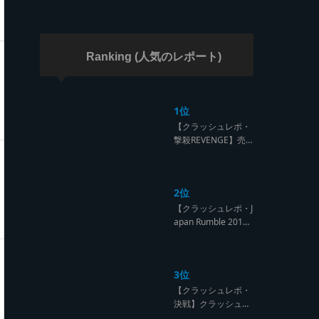
ラッシュ】
Ranking (人気のレポート)
1位
【クラッシュレポ・
撃殺REVENGE】売
られたケンカは買う
のが筋！勝利の栄誉
を分かち合ったTFT
2位
【Yard Beat vs Like
A Stream レゲエサ
【クラッシュレポ・J
ウンド クラッシュレ
apan Rumble 201
ポート】
9】予測不能! 勝者が
ラウンドごとに入れ
替わるハイレベルCL
3位
ASH【レゲエサウン
ド クラッシュレポー
【クラッシュレポ・
ト】
決戦】クラッシュ戦
国時代、サウンド王