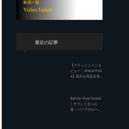
動画一覧
Video Index
最近の記事
【クラッシュインタ
ビュー・Artical Prid
e】自分を肯定出来
るのは自分が望むも
のでしか成し得ない
【レゲエサウンド W
orld Cup Sound Clas
Barrier Free Sound
h サウンドクラッシ
| サウンド王への
ュ優勝インタビュ
道・バリアのルー
ー】
ツ！大阪レゲエシー
ン【レゲエサウンド
ルーツトーク インタ