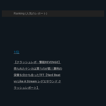
Ranking (人気のレポート)
1位
【クラッシュレポ・撃殺REVENGE】
売られたケンカは買うのが筋！勝利の
栄誉を分かち合ったTFT【Yard Beat
vs Like A Stream レゲエサウンド ク
ラッシュレポート】