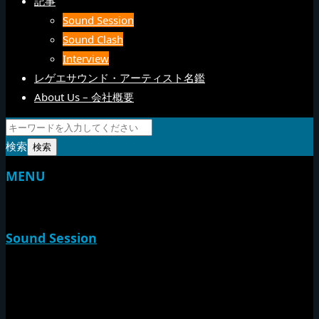
記事
Sound Session
Sound Clash
Interview
レゲエサウンド・アーティスト名鑑
About Us – 会社概要
検索
MENU
TOP
Sound Session
新家山
やすらげん
熱帯夜