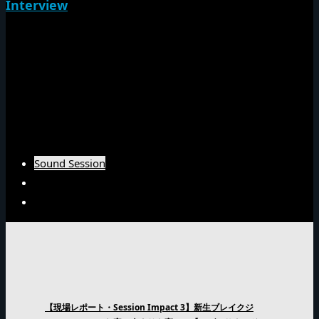
Interview
NG HEADインタビュー
Emperorインタビュー
Barrier Freeインタビュー
Burn Downインタビュー
Fujiyamaインタビュー
Arsenal Japanインタビュー
Sound Session
Sound Clash
Interview
【現場レポート・Session Impact 3】新生ブレイクジ