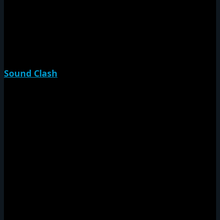
Jam Massive 27th Anniv
泉州Sound Session
King Of Country
Swag Jam
Sound Clash
決戦
Japan Rumble
撃殺
Brooklyn Massacre
Da War Iz On
COMBAT
尼爆CUP
Down Town Sound Clash
Jamrock Cup