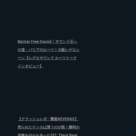
Barrier Free Sound | サウンド王へ
の道・バリアのルーツ！大阪レゲエシ
ーン【レゲエサウンド ルーツトーク
インタビュー】
【クラッシュレポ・撃殺REVENGE】
売られたケンカは買うのが筋！勝利の
栄誉を分かち合ったTFT【Yard Beat