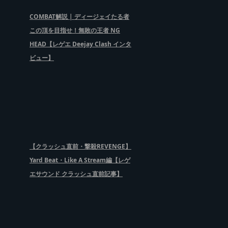
COMBAT解説 | ディージェイたる者
この頂を目指せ！無敗の王者 NG
HEAD【レゲエ Deejay Clash インタ
ビュー】
【クラッシュ直前・撃殺REVENGE】
Yard Beat・Like A Stream編【レゲ
エサウンド クラッシュ直前記事】