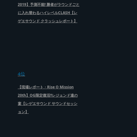
2019】予測不能! 勝者がラウンドごと
に入れ替わるハイレベルCLASH【レ
ゲエサウンド クラッシュレポート】
4位
【現場レポート・Rise O Mission
20th】OG限定復活!!レジェンド達の
宴【レゲエサウンド サウンドセッシ
ョン】