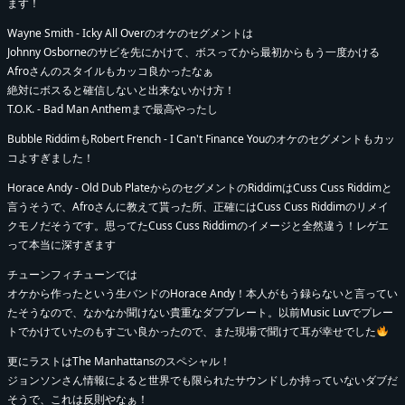
ます！
Wayne Smith - Icky All Overのオケのセグメントは
Johnny Osborneのサビを先にかけて、ボスってから最初からもう一度かける
Afroさんのスタイルもカッコ良かったなぁ
絶対にボスると確信しないと出来ないかけ方！
T.O.K. - Bad Man Anthemまで最高やったし
Bubble RiddimもRobert French - I Can't Finance Youのオケのセグメントもカッ
コよすぎました！
Horace Andy - Old Dub PlateからのセグメントのRiddimはCuss Cuss Riddimと
言うそうで、Afroさんに教えて貰った所、正確にはCuss Cuss Riddimのリメイ
クモノだそうです。思ってたCuss Cuss Riddimのイメージと全然違う！レゲエ
って本当に深すぎます
チューンフィチューンでは
オケから作ったという生バンドのHorace Andy！本人がもう録らないと言ってい
たそうなので、なかなか聞けない貴重なダブプレート。以前Music Luvでプレー
トでかけていたのもすごい良かったので、また現場で聞けて耳が幸せでした
更にラストはThe Manhattansのスペシャル！
ジョンソンさん情報によると世界でも限られたサウンドしか持っていないダブだ
そうで、これは反則やなぁ！