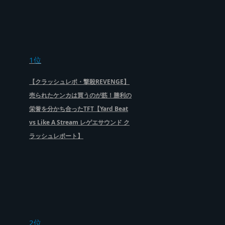
1位
【クラッシュレポ・撃殺REVENGE】
売られたケンカは買うのが筋！勝利の
栄誉を分かち合ったTFT【Yard Beat
vs Like A Stream レゲエサウンド ク
ラッシュレポート】
2位