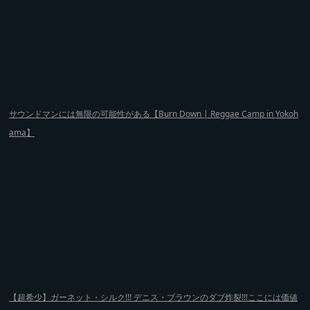
サウンドマンには無限の可能性がある【Burn Down | Reggae Camp in Yokoh
ama】
【超希少】ガーネット・シルク!!! デニス・ブラウンのダブ炸裂!!!ここには価値