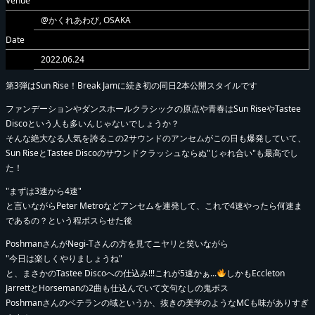
Venue
@かくれあわび, OSAKA
Date
2022.06.24
第3弾はSun Rise！Break Jamに続き初の同日2本公開スタイルです
ファンデーションやダンスホールクラシックの原点や青春はSun RiseやTastee
Discoという人も多いんじゃないでしょうか？
そんな絶大なる人気を誇るこの2サウンドのアンセムがこの日も爆発していて、
Sun RiseとTastee Discoのサウンドクラッシュならぬ"じゃれ合い"も最高でし
た！
"まずは3速から4速"
と言いながらPeter Metroなどアンセムを連発して、これで4速やったら何速ま
であるの？という程ボスらせた後
PoshmanさんがNegi-Tさんの方を見てニヤリと笑いながら
"今日は楽しくやりましょうね"
と、まさかのTastee Discoへの仕込み!!!これが5速かぁ...
しかもEccleton
JarrettとHorsemanの2曲も仕込んでいて文句なしの鬼ボス
Poshmanさんのベテランの域というか、抜きの美学のようなMCも味がありすぎ