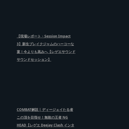
【現場レポート・Session Impact
3】新生ブレイクジャムのハーコーな
宴！今よりも高みへ【レゲエサウンド
サウンドセッション】
COMBAT解説 | ディージェイたる者
この頂を目指せ！無敗の王者 NG
HEAD【レゲエ Deejay Clash インタ