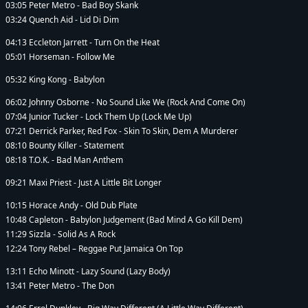
03:05 Peter Metro - Bad Boy Skank
03:24 Quench Aid - Lid Di Dim
04:13 Eccleton Jarrett - Turn On the Heat
05:01 Horseman - Follow Me
05:32 King Kong - Babylon
06:02 Johnny Osborne - No Sound Like We (Rock And Come On)
07:04 Junior Tucker - Lock Them Up (Lock Me Up)
07:21 Derrick Parker, Red Fox - Skin To Skin, Dem A Murderer
08:10 Bounty Killer - Statement
08:18 T.O.K. - Bad Man Anthem
09:21 Maxi Priest - Just A Little Bit Longer
10:15 Horace Andy - Old Dub Plate
10:48 Capleton - Babylon Judgement (Bad Mind A Go Kill Dem)
11:29 Sizzla - Solid As A Rock
12:24 Tony Rebel – Reggae Put Jamaica On Top
13:11 Echo Minott - Lazy Sound (Lazy Body)
13:41 Peter Metro - The Don