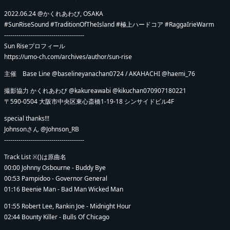
2022.06.24 @かくれあわび, OSAKA
#SunRiseSound #TraditionOfTheIsland #極上ハードコア #RaggaIrieWarm
---------------------------------------
Sun Riseプロフィール
https://umo-ch.com/archives/author/sun-rise
主催 Base Line @baselineyanachan0724 / AKAHACHI @haemi_76
撮影協力 かくれあわび @kakureawabi @kikuchan070907180221
〒590-0504 大阪市中央区東心斎橋1-19-18 シンサイドビル4F
special thanks!!!
Johnsonさん @Johnson_RB
---------------------------------------
Track List ※()は原曲名
00:00 Johnny Osbourne - Buddy Bye
00:53 Pampidoo - Governor General
01:16 Beenie Man - Bad Man Wicked Man
01:55 Robert Lee, Rankin Joe - Midnight Hour
02:44 Bounty Killer - Bulls Of Chicago