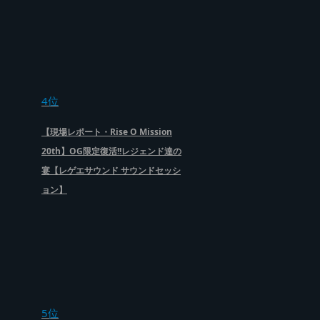
4位
【現場レポート・Rise O Mission
20th】OG限定復活!!レジェンド達の
宴【レゲエサウンド サウンドセッシ
ョン】
5位