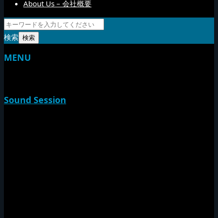
About Us – 会社概要
検索
MENU
TOP
Sound Session
新家山
やすらげん
熱帯夜
Rise O Mission20th
Session Impact
Monday Camp
Tuff Rider
Sound Festival