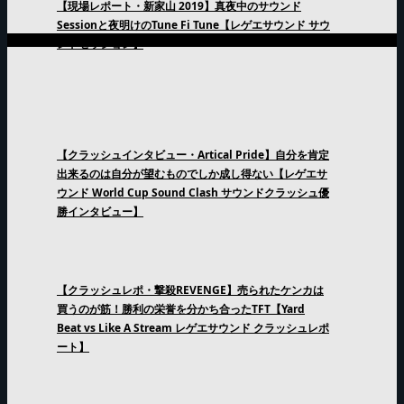
【現場レポート・新家山 2019】真夜中のサウンド
Sessionと夜明けのTune Fi Tune【レゲエサウンド サウ
ンドセッション】
【クラッシュインタビュー・Artical Pride】自分を肯定
出来るのは自分が望むものでしか成し得ない【レゲエサ
ウンド World Cup Sound Clash サウンドクラッシュ優
勝インタビュー】
【クラッシュレポ・撃殺REVENGE】売られたケンカは
買うのが筋！勝利の栄誉を分かち合ったTFT【Yard
Beat vs Like A Stream レゲエサウンド クラッシュレポ
ート】