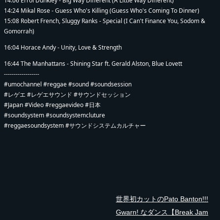
14:06 Errol Dunkley - Big Way Different (A Little Way Different)
14:24 Mikal Rose - Guess Who's Killing (Guess Who's Coming To Dinner)
15:08 Robert French, Sluggy Ranks - Special (I Can't Finance You, Sodom &
Gomorrah)
16:04 Horace Andy - Unity, Love & Strength
16:44 The Manhattans - Shining Star ft. Gerald Alston, Blue Lovett
------------------
#umochannel #reggae #sound #soundsession
#レゲエ #レゲエサウンド #サウンドセッション
#Japan #Video #reggaevideo #日本
#soundsystem #soundsystemcluture
#reggaesoundsystem #サウンドシステムカルチャー
世界初カットのPato Banton!!!
Gwarn! なダンス【Break Jam