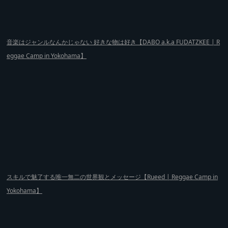
音楽はジャンルなんかじゃない 好きな物は好き【DABO a.k.a FUDATZKEE | R
eggae Camp in Yokohama】
スキルで魅了する唯一無二の世界観とメッセージ【Rueed | Reggae Camp in
Yokohama】