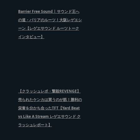
Barrier Free Sound | サウンド王へ
の道・バリアのルーツ！大阪レゲエシ
ーン【レゲエサウンド ルーツトーク
インタビュー】
【クラッシュレポ・撃殺REVENGE】
売られたケンカは買うのが筋！勝利の
栄誉を分かち合ったTFT【Yard Beat
vs Like A Stream レゲエサウンド ク
ラッシュレポート】