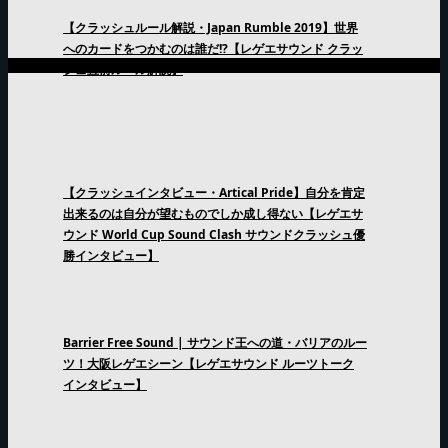
【クラッシュルール解説・Japan Rumble 2019】世界
へのカードをつかむのは誰だ!?【レゲエサウンド クラッ
シュ直前ルール解説】
【クラッシュインタビュー・Artical Pride】自分を肯定
出来るのは自分が望むものでしか成し得ない【レゲエサ
ウンド World Cup Sound Clash サウンドクラッシュ優
勝インタビュー】
Barrier Free Sound | サウンド王への道・バリアのルー
ツ！大阪レゲエシーン【レゲエサウンド ルーツトーク
インタビュー】