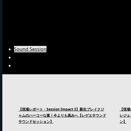
Emperorインタビュー
Barrier Freeインタビュー
Burn Downインタビュー
Fujiyamaインタビュー
Arsenal Japanインタビュー
Sound Session
Sound Clash
Interview
【現場レポート・Session Impact 3】新生ブレイクジ
【現場レ
ャムのハーコーな宴！今よりも高みへ【レゲエサウンド
レジェ
サウンドセッション】
ン】