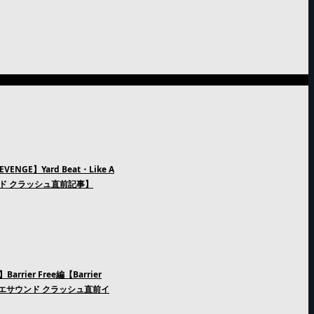
GE】Yard Beat・Like A
ンド クラッシュ直前記事】
rier Free編【Barrier
n レゲエサウンド クラッシュ直前イ