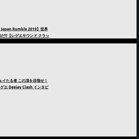
an Rumble 2019】世界
だ!?【レゲエサウンド クラッ
ージェイたる者 この頂を目指せ！
エ Deejay Clash インタビ