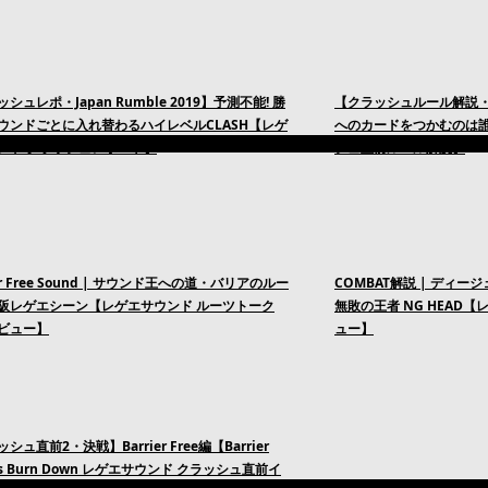
シュレポ・Japan Rumble 2019】予測不能! 勝
【クラッシュルール解説・Jap
ウンドごとに入れ替わるハイレベルCLASH【レゲ
へのカードをつかむのは誰
ンド クラッシュレポート】
シュ直前ルール解説】
ier Free Sound | サウンド王への道・バリアのルー
COMBAT解説 | ディ
阪レゲエシーン【レゲエサウンド ルーツトーク
無敗の王者 NG HEAD【レゲ
ビュー】
ュー】
シュ直前2・決戦】Barrier Free編【Barrier
 vs Burn Down レゲエサウンド クラッシュ直前イ