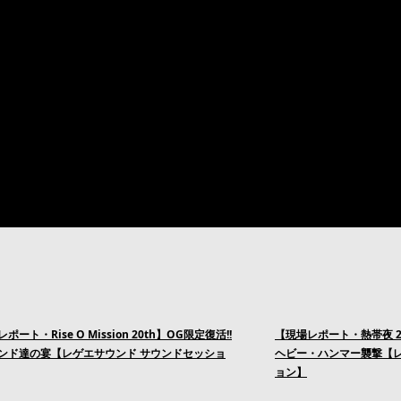
ポート・Rise O Mission 20th】OG限定復活!!
【現場レポート・熱帯夜 
ンド達の宴【レゲエサウンド サウンドセッショ
ヘビー・ハンマー襲撃【レ
ョン】