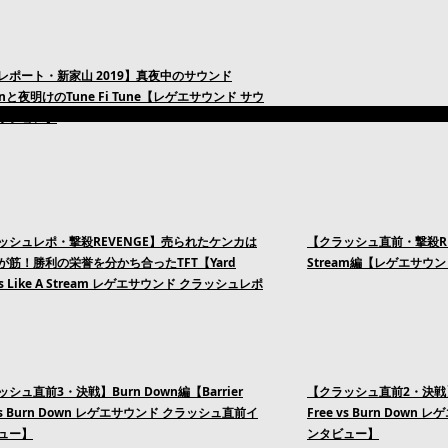
レポート・新家山 2019】真夜中のサウンド
ionと夜明けのTune Fi Tune【レゲエサウンド サウ
ッション】
ッシュレポ・撃殺REVENGE】売られたケンカは
【クラッシュ直前・撃殺REVEN
が筋！勝利の栄誉を分かち合ったTFT【Yard
Stream編【レゲエサウ
 vs Like A Stream レゲエサウンド クラッシュレポ
シュ直前3・決戦】Burn Down編【Barrier
【クラッシュ直前2・決戦】Bar
 vs Burn Down レゲエサウンド クラッシュ直前イ
Free vs Burn Dow
ュー】
ンタビュー】