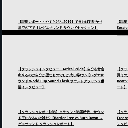
【現場レポート・やすらげん 2019】できれば月明かり
【現場
星空の下で【レゲエサウンド サウンドセッション】
Sess
ンドセ
【クラッシュインタビュー・Artical Pride】自分を肯定
【クラ
出来るのは自分が望むものでしか成し得ない【レゲエサ
買うの
ウンド World Cup Sound Clash サウンドクラッシュ優
Beat
勝インタビュー】
ート】
【クラッシュレポ・決戦】クラッシュ戦国時代、サウン
【クラッ
ド王になるのは誰だ?【Barrier Free vs Burn Down レ
Free
ゲエサウンド クラッシュレポート】
ンタビ