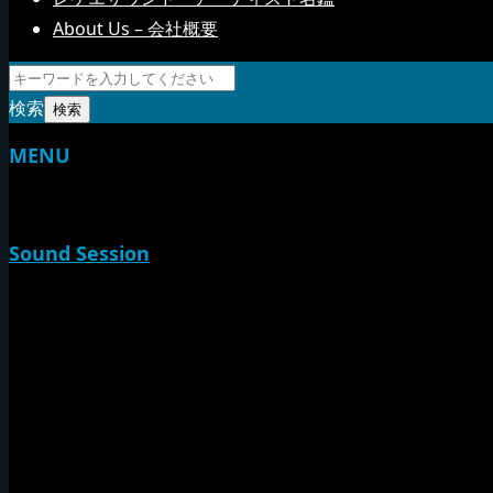
About Us – 会社概要
検索
MENU
TOP
Sound Session
新家山
やすらげん
熱帯夜
Rise O Mission20th
Session Impact
Monday Camp
Tuff Rider