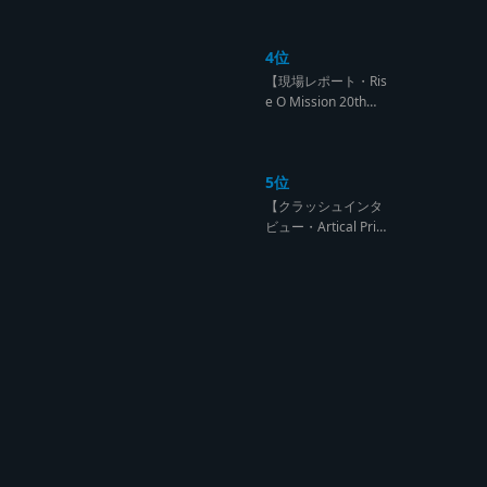
になるのは誰だ?【B
arrier Free vs Burn
4位
Down レゲエサウン
ド クラッシュレポー
【現場レポート・Ris
ト】
e O Mission 20th】
OG限定復活!!レジェ
ンド達の宴【レゲエ
サウンド サウンドセ
5位
ッション】
【クラッシュインタ
ビュー・Artical Prid
e】自分を肯定出来
るのは自分が望むも
のでしか成し得ない
【レゲエサウンド W
orld Cup Sound Clas
h サウンドクラッシ
ュ優勝インタビュ
ー】