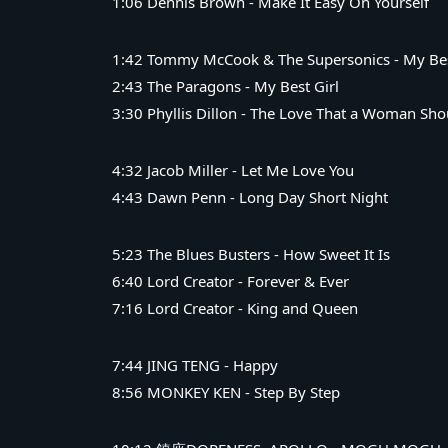
1:06 Dennis Brown - Make It Easy On Yourself
1:42 Tommy McCook & The Supersonics - My Be
2:43 The Paragons - My Best Girl
3:30 Phyllis Dillon - The Love That a Woman Sh
4:32 Jacob Miller - Let Me Love You
4:43 Dawn Penn - Long Day Short Night
5:23 The Blues Busters - How Sweet It Is
6:40 Lord Creator - Forever & Ever
7:16 Lord Creator - King and Queen
7:44 JING TENG - Happy
8:56 MONKEY KEN - Step By Step