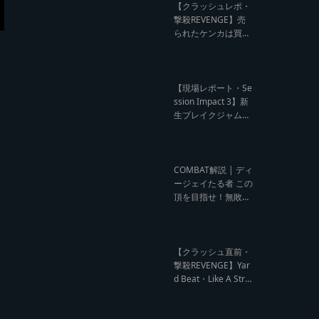
ビュー】
【クラッシュレポ・
撃殺REVENGE】売
られたケンカは買う
のが筋！勝利の栄誉
を分かち合ったTFT
【Yard Beat vs Like
A Stream レゲエサ
【現場レポート・Se
ウンド クラッシュレ
ssion Impact 3】新
ポート】
生ブレイクジャムの
ハーコーな宴！今よ
りも高みへ【レゲエ
サウンド サウンドセ
ッション】
COMBAT解説 | ディ
ージェイたる者 この
頂を目指せ！無敗の
王者 NG HEAD【レ
ゲエ Deejay Clash
インタビュー】
【クラッシュ直前・
撃殺REVENGE】Yar
d Beat・Like A Stre
am編【レゲエサウ
ンド クラッシュ直前