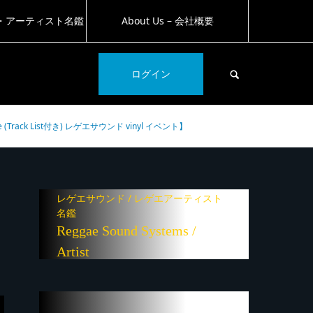
・アーティスト名鑑
About Us – 会社概要
SEARCH
ログイン
Track List付き) レゲエサウンド vinyl イベント】
レゲエサウンド / レゲエアーティスト
名鑑
Reggae Sound Systems /
Artist