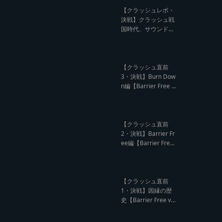
記事】
【クラッシュレポ・
決戦】クラッシュ戦
国時代、サウンド王
になるのは誰だ?【B
arrier Free vs Burn
Down レゲエサウン
ド クラッシュレポー
【クラッシュ直前
ト】
3・決戦】Burn Dow
n編【Barrier Free v
s Burn Down レゲエ
サウンド クラッシュ
直前インタビュー】
【クラッシュ直前
2・決戦】Barrier Fr
ee編【Barrier Free
vs Burn Down レゲ
エサウンド クラッシ
ュ直前インタビュ
ー】
【クラッシュ直前
1・決戦】因縁の歴
史【Barrier Free vs
Burn Down レゲエ
サウンド サウンドク