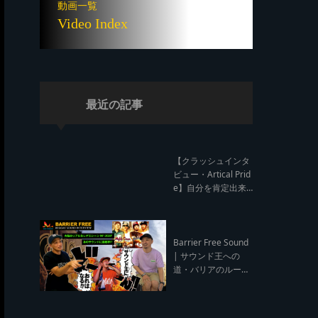
動画一覧
Video Index
最近の記事
【クラッシュインタ
ビュー・Artical Prid
e】自分を肯定出来
るのは自分が望むも
のでしか成し得ない
【レゲエサウンド W
orld Cup Sound Clas
Barrier Free Sound
h サウンドクラッシ
| サウンド王への
ュ優勝インタビュ
道・バリアのルー
ー】
ツ！大阪レゲエシー
ン【レゲエサウンド
ルーツトーク インタ