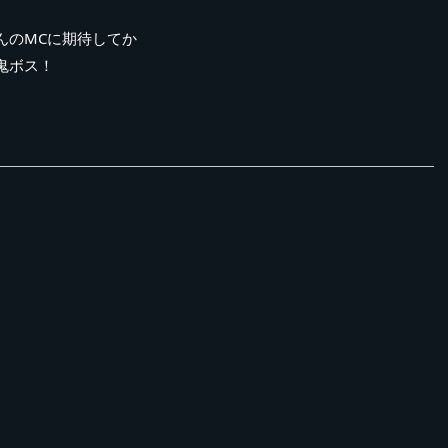
んのMCに期待してか
鬼ボス！