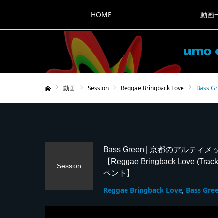
HOME
動画
動画
Session
Reggae Bringback Love
Bass 
ホーム
Bass Green | 京都のアル
【Reggae Bringback Love (Tr
Session
ベント】
Reggae Bringback Love
Bass Gre