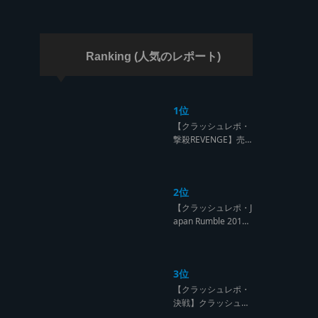
ラッシュ】
Ranking (人気のレポート)
1位
【クラッシュレポ・
撃殺REVENGE】売
られたケンカは買う
のが筋！勝利の栄誉
を分かち合ったTFT
2位
【Yard Beat vs Like
A Stream レゲエサ
【クラッシュレポ・J
ウンド クラッシュレ
apan Rumble 201
ポート】
9】予測不能! 勝者が
ラウンドごとに入れ
替わるハイレベルCL
3位
ASH【レゲエサウン
ド クラッシュレポー
【クラッシュレポ・
ト】
決戦】クラッシュ戦
国時代、サウンド王