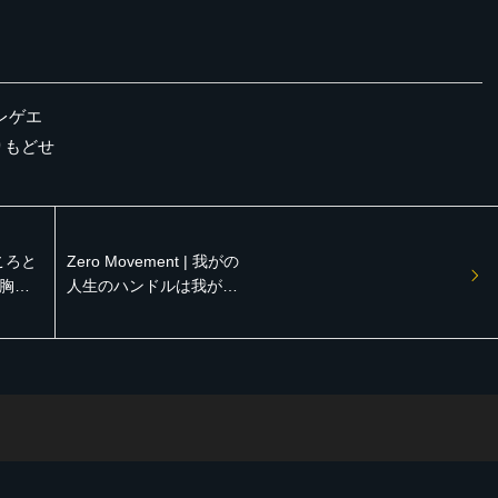
#レゲエ
とりもどせ
 こころと
Zero Movement | 我がの
胸を
人生のハンドルは我がで
back
握れ【Reggae Bringback
レゲ
Love (Track List付き) レ
イベン
ゲエサウンド イベント】