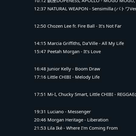
10:12 鎮座DOPENESS, APOLLO - MOGU MOGU, Le
12:37 NATURAL WEAPON - Sensimilla (パトワVer
12:50 Chozen Lee fr. Fire Ball - It's Not Far
14:15 Marcia Griffiths, Da'Ville - All My Life
15:47 Peetah Morgan - It's Love
16:48 Junior Kelly - Boom Draw
17:16 Little CHIBI - Melody Life
17:51 Mi-I, Chucky Smart, Little CHIBI - REGG
19:31 Luciano - Messenger
20:46 Morgan Heritage - Liberation
21:53 Lila Iké - Where I'm Coming From