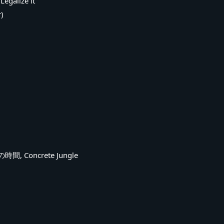
galize it
)
AEの時間, Concrete Jungle