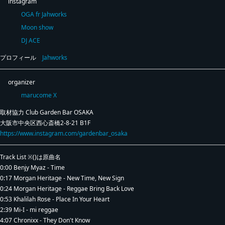
instagram
OGA fr Jahworks
Moon show
DJ ACE
プロフィール
Jahworks
organizer
marucome X
取材協力 Club Garden Bar OSAKA
大阪市中央区西心斎橋2-8-21 B1F
https://www.instagram.com/gardenbar_osaka
Track List ※()は原曲名
0:00 Benjy Myaz - Time
0:17 Morgan Heritage - New Time, New Sign
0:24 Morgan Heritage - Reggae Bring Back Love
0:53 Khalilah Rose - Place In Your Heart
2:39 Mi-I - mi reggae
4:07 Chronixx - They Don't Know