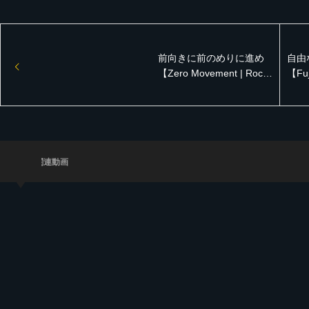
前向きに前のめりに進め
自由
【Zero Movement | Rock
【Fuj
& Groove 2021 (Track List
Groo
付き) レゲエサウンド イ
付き
ベント】
ベン
関連動画