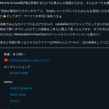
Rock & Groove第2弾は登場するだけでお客さんの温度が上がる、そんなオーラを纏ったOG
"笑顔が最高のワクチンやろ？"と、Vinyl(レコード)プレイからみんなを笑顔に
た
そしてボブ・マーリーが本当に似合うなぁ
名曲でみんなのバイブスを上げてからの、Lalabellaのセグメントで入ってきたのはFant
初めて聞くダブだったのでこの原曲をご本人に教えて貰ったんですが、ダブの方が
かけれないMasazaburro×Sanchezのスペシャルコンビネーションも鬼ボス！
見ると代謝が良くなりそうなアイリーなOGAちゃんワールド、ぜひ体感をしてくだ
毎週・水 22時～
TURTLE MAN's CLUB オガラジ
オンラインショップ
NATIVE FARM
twitter
OGA fr Jahworks
Moon show
DJ ACE