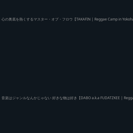
心の奥底を熱くするマスター・オブ・フロウ【TAKAFIN | Reggae Camp in Yokoh
音楽はジャンルなんかじゃない 好きな物は好き【DABO a.k.a FUDATZKEE | Reggae 