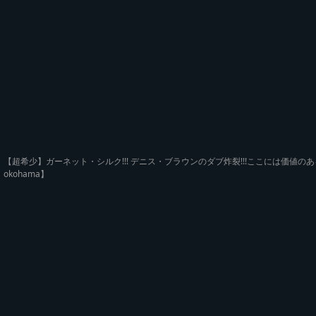
【超希少】ガーネット・シルク!!! デニス・ブラウンのダブ炸裂!!!ここには価値のあるダブプレー
okohama】