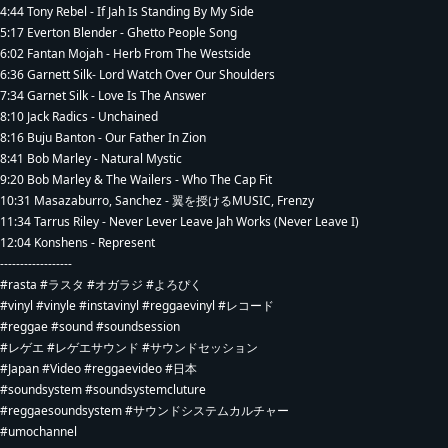
4:44 Tony Rebel - If Jah Is Standing By My Side
5:17 Everton Blender - Ghetto People Song
6:02 Fantan Mojah - Herb From The Westside
6:36 Garnett Silk- Lord Watch Over Our Shoulders
7:34 Garnet Silk - Love Is The Answer
8:10 Jack Radics - Unchained
8:16 Buju Banton - Our Father In Zion
8:41 Bob Marley - Natural Mystic
9:20 Bob Marley & The Wailers - Who The Cap Fit
10:31 Masazaburro, Sanchez - 翼を授けるMUSIC, Frenzy
11:34 Tarrus Riley - Never Lever Leave Jah Works (Never Leave I)
12:04 Konshens - Represent
------------------
#rasta #ラスタ #オガラジ #よろぴく
#vinyl #vinyle #instavinyl #reggaevinyl #レコード
#reggae #sound #soundsession
#レゲエ #レゲエサウンド #サウンドセッション
#Japan #Video #reggaevideo #日本
#soundsystem #soundsystemcluture
#reggaesoundsystem #サウンドシステムカルチャー
#umochannel