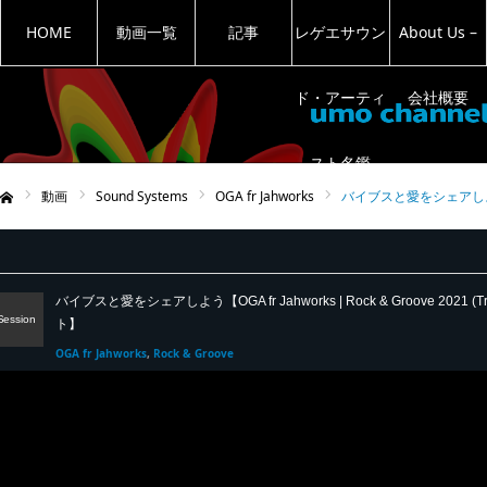
HOME
動画一覧
記事
レゲエサウン
About Us –
ド・アーティ
会社概要
スト名鑑
動画
Sound Systems
OGA fr Jahworks
バイブスと愛をシェアしよう【OGA
ム
バイブスと愛をシェアしよう【OGA fr Jahworks | Rock & Groove 2021 
Session
ト】
OGA fr Jahworks
Rock & Groove