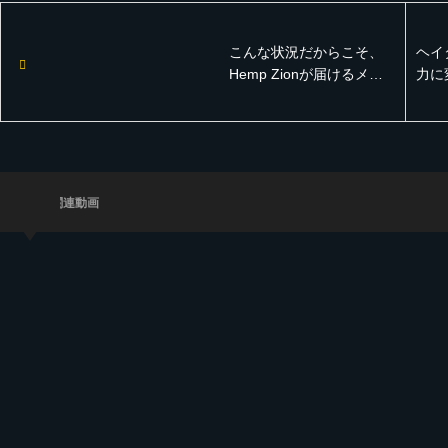
こんな状況だからこそ、
ヘイ
Hemp Zionが届けるメッ
力に
セージ【Hemp Zion | Tuff
【Bas
Rider 2022(Track List付
Ride
き) レゲエサウンド イベ
き)
ント】
ント
関連動画