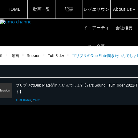
HOME
動画一覧
記事
レゲエサウン
About Us –
ド・アーティ
会社概要
スト名鑑
動画
Session
Tuff Rider
ブリブリのDub Plate聞きたいんでしょ?【Yar
ム
ブリブリのDub Plate聞きたいんでしょ?【Yarz Sound | Tuff Rider 2022
Session
ト】
Tuff Rider
Yarz