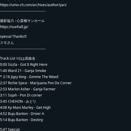
https://umo-ch.com/archives/author/yarz
---------------------------------------
撮影協力 : 心斎橋サンホール
https://sunhall.jp/
spesial Thanks!!!
スモさん
---------------------------------------
Track List ※()は原曲名
0:00 Sizzla - Got It Right Here
1:40 Ward 21 - Ganja Smoke
* 2:18 Jigsy King - Gimme The Weed
2:37 Richie Spice - Marijuana Pon De Corner
2:53 Marlon Asher - Ganja Farmer
3:11 Sojah - Pon Di corner
3:45 CHEHON - みどり
4:08 Ky-Mani Marley - Get High
4:52 Buju Banton - Driver A
5:14 Buju Banton - Destiny
5:47 Special