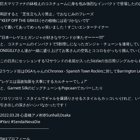
巨大マリファナの鉢植えのコスチュームに身を包み強烈なインパクトで登場したのはSendai Nev
和訳すると「芝生立ち入り禁止」でおなじみのフレーズ
"KEEP OFF THE GRASS (その植物には近づかないで!)"
って書いてあってめっちゃ笑いました！すごいエンターテイナー
"日本一レゲエとガンジャが好きなサウンドが来たぞーーー!!!!"
と、コスチュームのインパクトで5割増しになったガンジャ・チューンを連発して
ONIGILLYさん達が一緒に盛り上げてお客さんの空気とココロをがっちり掴んで
この日共にセッションする12サウンドの名前が入ったSizzlaの当日用ジングルからもT
2ラウンド目はOGAちゃんのChronixx - Spanish Town Rockinに対してBarr
"レゲエは温故知新を大事にするカルチャーでしょ?"
と、Garnett SilkのビッグチューンをPopcaanでカバーしたり
ソロリソロリ・スタイルでギャルを爆踊りさせるスタイルもカッコいいけれど、いつ
引き出しの深さがハンパなかったです！
2022.03.28 心斎橋アメ村@Sunhall,Osaka
#Yarz #SendaiNevaDie
---------------------------------------
Yarzプロフィール