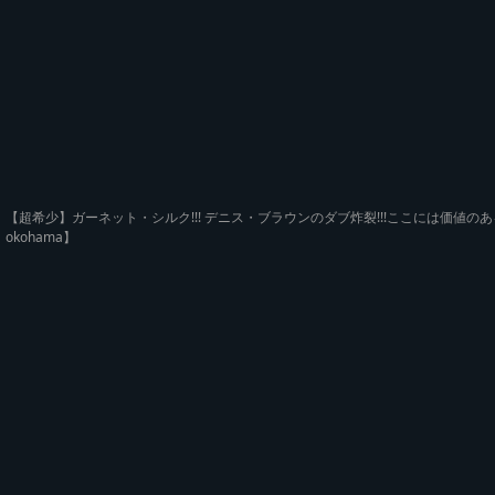
【超希少】ガーネット・シルク!!! デニス・ブラウンのダブ炸裂!!!ここには価値のあるダブプレー
okohama】