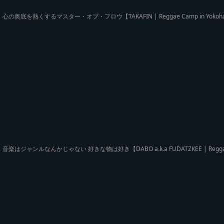
心の奥底を熱くするマスター・オブ・フロウ【TAKAFIN | Reggae Camp in Yokoh
音楽はジャンルなんかじゃない 好きな物は好き【DABO a.k.a FUDATZKEE | Reggae 