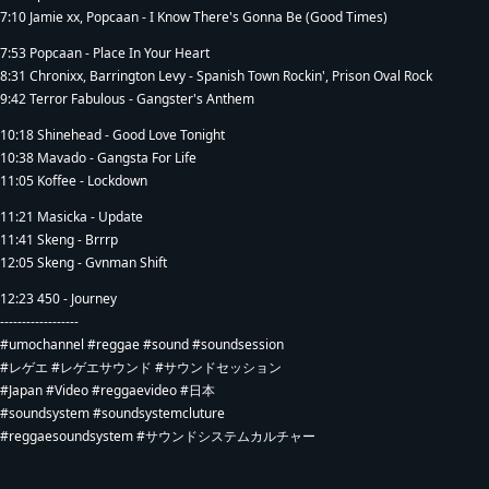
7:10 Jamie xx, Popcaan - I Know There's Gonna Be (Good Times)
7:53 Popcaan - Place In Your Heart
8:31 Chronixx, Barrington Levy - Spanish Town Rockin', Prison Oval Rock
9:42 Terror Fabulous - Gangster's Anthem
10:18 Shinehead - Good Love Tonight
10:38 Mavado - Gangsta For Life
11:05 Koffee - Lockdown
11:21 Masicka - Update
11:41 Skeng - Brrrp
12:05 Skeng - Gvnman Shift
12:23 450 - Journey
------------------
#umochannel #reggae #sound #soundsession
#レゲエ #レゲエサウンド #サウンドセッション
#Japan #Video #reggaevideo #日本
#soundsystem #soundsystemcluture
#reggaesoundsystem #サウンドシステムカルチャー