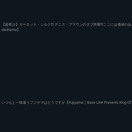
【超希少】ガーネット・シルク!!! デニス・ブラウンのダブ炸裂!!!ここには価値のあるダブプレー
okohama】
いつもと一味違うフジヤマはどうですか【Fujiyama | Base Line Presents King Of C