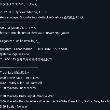
※視聴はプロフのリンクから
2022.08.06 @Great Marine, AICHI
#ArsenalJapanSound #SoundAttack #OneLove愛知船上ダンス
---------------------------------------
Arsenal Japanプロフィール
https://umo-ch.com/archives/author/arsenal-japan
Organizer : Rollin @rollin_jp_
撮影協力 : Great Marine - SHIP LOUNGE SEA SIDE
@shiplounge.seaside
〒490-1445 愛知県海部郡飛島村金岡22
---------------------------------------
Track List ※()は原曲名
0:00 Stevie Face - I'm In Love
0:42 Bounty Killer - Kill Dem All
1:38 Mavado - Real McKoy
2:28 Mavado, Busy Signal - Want A War
3:06 Mavado, Bounty Killer - Whe Dem A Do (Whe Dem A Do, Do You See, Talk T
3:59 Sizzla - No Way