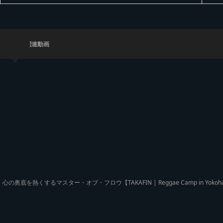
in Yokohama | ダイジェス
ス 20
ト Long ver】
レゲ
ント
関連動画
心の奥底を熱くするマスター・オブ・フロウ【TAKAFIN | Reggae Camp in Yokoh