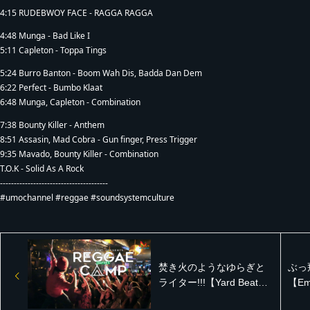
4:15 RUDEBWOY FACE - RAGGA RAGGA
4:48 Munga - Bad Like I
5:11 Capleton - Toppa Tings
5:24 Burro Banton - Boom Wah Dis, Badda Dan Dem
6:22 Perfect - Bumbo Klaat
6:48 Munga, Capleton - Combination
7:38 Bounty Killer - Anthem
8:51 Assasin, Mad Cobra - Gun finger, Press Trigger
9:35 Mavado, Bounty Killer - Combination
T.O.K - Solid As A Rock
---------------------------------------
#umochannel #reggae #soundsystemculture
焚き火のようなゆらぎと
ぶっ
ライター!!!【Yard Beat
【Emp
Presents Reggae Camp
LO