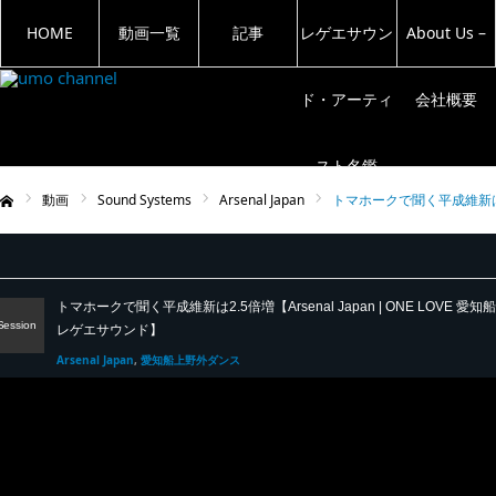
HOME
動画一覧
記事
レゲエサウン
About Us –
ド・アーティ
会社概要
スト名鑑
動画
Sound Systems
Arsenal Japan
トマホークで聞く平成維新は2.5倍
ム
トマホークで聞く平成維新は2.5倍増【Arsenal Japan | ONE LOVE 愛知船上野
Session
レゲエサウンド】
Arsenal Japan
愛知船上野外ダンス