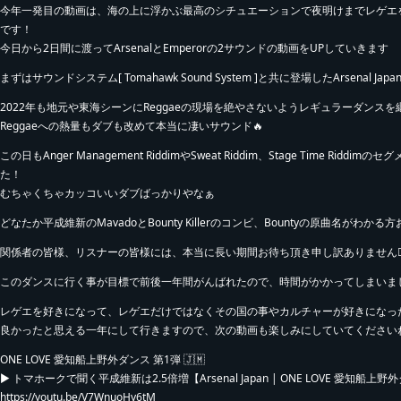
今年一発目の動画は、海の上に浮かぶ最高のシチュエーションで夜明けまでレゲエを満喫出
です！
今日から2日間に渡ってArsenalとEmperorの2サウンドの動画をUPしていきます
まずはサウンドシステム[ Tomahawk Sound System ]と共に登場したArsenal Japan!
2022年も地元や東海シーンにReggaeの現場を絶やさないようレギュラーダンス
Reggaeへの熱量もダブも改めて本当に凄いサウンド🔥
この日もAnger Management RiddimやSweat Riddim、Stage Time Ri
た！
むちゃくちゃカッコいいダブばっかりやなぁ
どなたか平成維新のMavadoとBounty Killerのコンビ、Bountyの原曲名がわ
関係者の皆様、リスナーの皆様には、本当に長い期間お待ち頂き申し訳ありません🙇‍♀
このダンスに行く事が目標で前後一年間がんばれたので、時間がかかってしまいま
レゲエを好きになって、レゲエだけではなくその国の事やカルチャーが好きになっ
良かったと思える一年にして行きますので、次の動画も楽しみにしていてください
ONE LOVE 愛知船上野外ダンス 第1弾 🇯🇲
▶︎ トマホークで聞く平成維新は2.5倍増【Arsenal Japan | ONE LOVE 愛知船上野外ダ
https://youtu.be/V7WnuoHy6tM