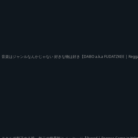
音楽はジャンルなんかじゃない 好きな物は好き【DABO a.k.a FUDATZKEE | Reggae 