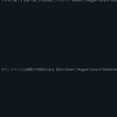
スキルで魅了する唯一無二の世界観とメッセージ【Rueed | Reggae Camp in Yok
サウンドマンには無限の可能性がある【Burn Down | Reggae Camp in Yokoham