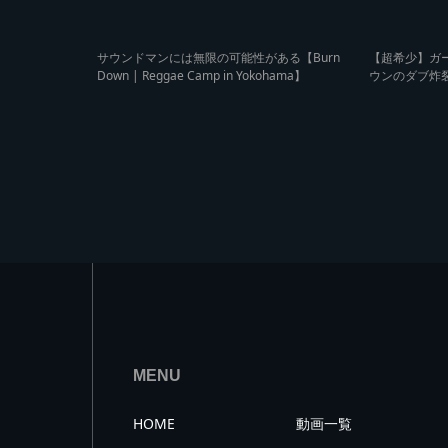
サウンドマンには無限の可能性がある【Burn
【超希少】ガー
Down | Reggae Camp in Yokohama】
ウンのダブ炸裂
ートをかけにきた 【
mp in Yokoh
MENU
HOME
動画一覧