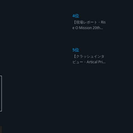
になるのは誰だ?【B
arrier Free vs Burn
4位
Down レゲエサウン
ド クラッシュレポー
【現場レポート・Ris
ト】
e O Mission 20th】
OG限定復活!!レジェ
ンド達の宴【レゲエ
サウンド サウンドセ
5位
ッション】
【クラッシュインタ
ビュー・Artical Prid
e】自分を肯定出来
るのは自分が望むも
のでしか成し得ない
【レゲエサウンド W
orld Cup Sound Clas
h サウンドクラッシ
ュ優勝インタビュ
ー】