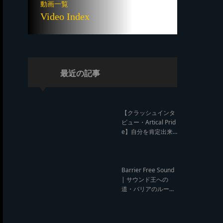
動画一覧
Video Index
最近の記事
【クラッシュインタ
ビュー・Artical Prid
e】自分を肯定出来
るのは自分が望むも
のでしか成し得ない
【レゲエサウンド W
orld Cup Sound Clas
Barrier Free Sound
h サウンドクラッシ
| サウンド王への
ュ優勝インタビュ
道・バリアのルー
ー】
ツ！大阪レゲエシー
ン【レゲエサウンド
ルーツトーク インタ