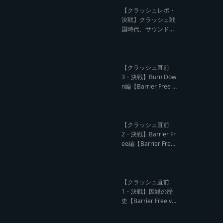
記事】
【クラッシュレポ・
決戦】クラッシュ戦
国時代、サウンド王
になるのは誰だ?【B
arrier Free vs Burn
Down レゲエサウン
ド クラッシュレポー
【クラッシュ直前
ト】
3・決戦】Burn Dow
n編【Barrier Free v
s Burn Down レゲエ
サウンド クラッシュ
直前インタビュー】
【クラッシュ直前
2・決戦】Barrier Fr
ee編【Barrier Free
vs Burn Down レゲ
エサウンド クラッシ
ュ直前インタビュ
ー】
【クラッシュ直前
1・決戦】因縁の歴
史【Barrier Free vs
Burn Down レゲエ
サウンド サウンドク