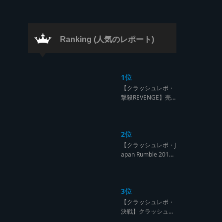
ラッシュ】
Ranking (人気のレポート)
1位
【クラッシュレポ・
撃殺REVENGE】売
られたケンカは買う
のが筋！勝利の栄誉
を分かち合ったTFT
2位
【Yard Beat vs Like
A Stream レゲエサ
【クラッシュレポ・J
ウンド クラッシュレ
apan Rumble 201
ポート】
9】予測不能! 勝者が
ラウンドごとに入れ
替わるハイレベルCL
3位
ASH【レゲエサウン
ド クラッシュレポー
【クラッシュレポ・
ト】
決戦】クラッシュ戦
国時代、サウンド王