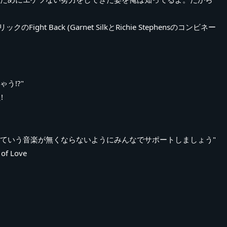
ight Back (Garnet SilkとRichie Stephensのコンビネー
う!?"
!
っていう音楽が無くならないようにみんなでサポートしましょう"
of Love