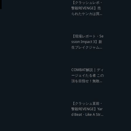
ビュー】
【クラッシュレポ・
撃殺REVENGE】売
られたケンカは買う
のが筋！勝利の栄誉
を分かち合ったTFT
【Yard Beat vs Like
A Stream レゲエサ
【現場レポート・Se
ウンド クラッシュレ
ssion Impact 3】新
ポート】
生ブレイクジャムの
ハーコーな宴！今よ
りも高みへ【レゲエ
サウンド サウンドセ
ッション】
COMBAT解説 | ディ
ージェイたる者 この
頂を目指せ！無敗の
王者 NG HEAD【レ
ゲエ Deejay Clash
インタビュー】
【クラッシュ直前・
撃殺REVENGE】Yar
d Beat・Like A Stre
am編【レゲエサウ
ンド クラッシュ直前