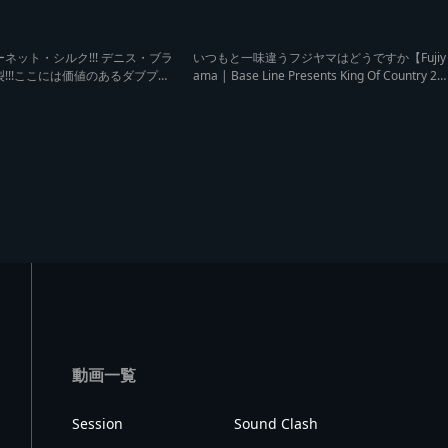
ネット・シルク!!! デニス・ブラ
いつもと一味違うフジヤマはどうですか【Fujiy
!!!ここには価値のあるダブプレ
ama | Base Line Presents King Of Country 20
Brain Buster | Reggae Ca
23】
ama】
動画一覧
Session
Sound Clash