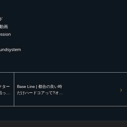
ード
場動画
ssion
oundsystem
レクター
Base Line | 都合の良い時
戦って
だけハードコアって?オレ
2021
らは信念を貫く!!!【Music
ゲエサウン
Luv 2021 reggae vinyl レ
ゲエサウンド イベント】