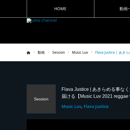
HOME
動画
動画
Session
Music Luv
Flava Justice 
ホーム
Flava Justice | あきら
届ける【Music Luv 2021 reg
Session
Music Luv
Flava Justice