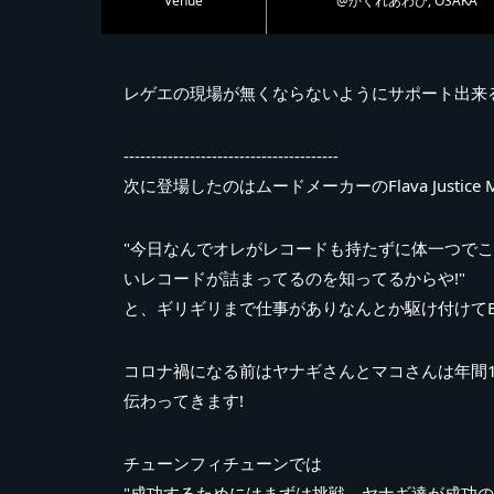
Venue
@かくれあわび, OSAKA
レゲエの現場が無くならないようにサポート出来
---------------------------------------
次に登場したのはムードメーカーのFlava Justice 
"今日なんでオレがレコードも持たずに体一つでここに
いレコードが詰まってるのを知ってるからや!"
と、ギリギリまで仕事がありなんとか駆け付けてBa
コロナ禍になる前はヤナギさんとマコさんは年間1
伝わってきます!
チューンフィチューンでは
"成功するためにはまずは挑戦。ヤナギ達が成功