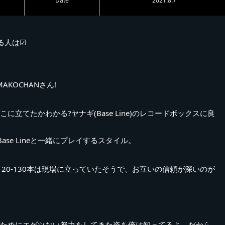
Date
2021.8.7
る人は☑
MAKOCHANさん!
立てたかわかる?ヤナギ(Base Line)のレコードボックスに良
se Lineと一緒にプレイするスタイル。
20-130本は現場に立っていたそうで、お互いの信頼が深いのが
のためにエゲツない努力をしてきた姿を俺は知ってるよ。だから