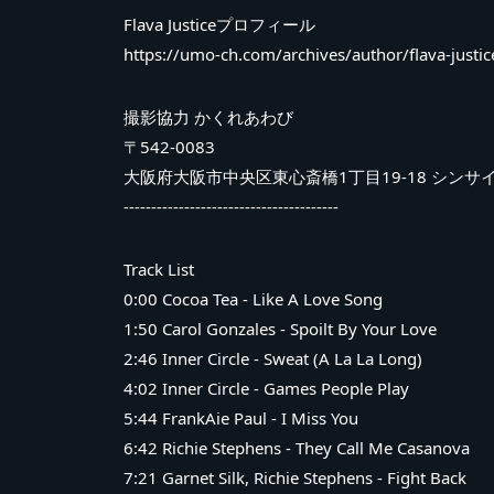
Flava Justiceプロフィール
https://umo-ch.com/archives/author/flava-justic
撮影協力 かくれあわび
〒542-0083
大阪府大阪市中央区東心斎橋1丁目19-18 シンサ
---------------------------------------
Track List
0:00 Cocoa Tea - Like A Love Song
1:50 Carol Gonzales - Spoilt By Your Love
2:46 Inner Circle - Sweat (A La La Long)
4:02 Inner Circle - Games People Play
5:44 FrankAie Paul - I Miss You
6:42 Richie Stephens - They Call Me Casanova
7:21 Garnet Silk, Richie Stephens - Fight Back