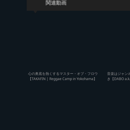
関連動画
心の奥底を熱くするマスター・オブ・フロウ
音楽はジャン
【TAKAFIN | Reggae Camp in Yokohama】
き【DABO a.k.
n Yokohama