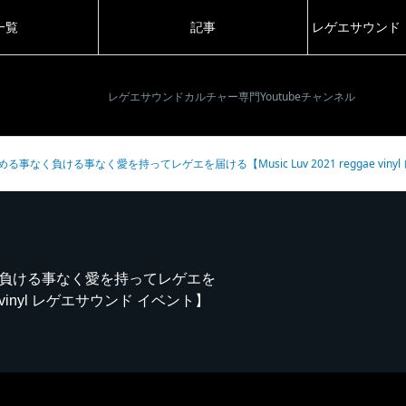
一覧
記事
レゲエサウンド
レゲエサウンドカルチャー専門Youtubeチャンネル
| あきらめる事なく負ける事なく愛を持ってレゲエを届ける【Music Luv 2021 reggae vi
める事なく負ける事なく愛を持ってレゲエを
gae vinyl レゲエサウンド イベント】