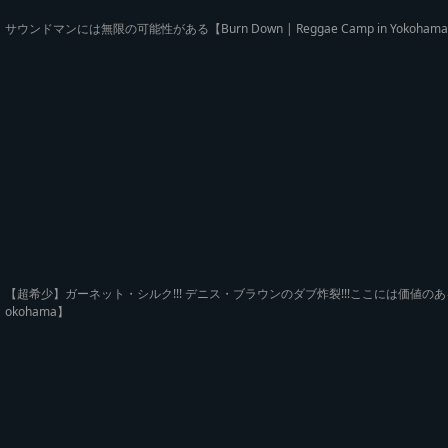
サウンドマンには無限の可能性がある【Burn Down | Reggae Camp in Yokoham
【超希少】ガーネット・シルク!!! デニス・ブラウンのダブ炸裂!!!ここには価値のあるダブプレー
okohama】