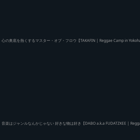
心の奥底を熱くするマスター・オブ・フロウ【TAKAFIN | Reggae Camp in Yokoh
音楽はジャンルなんかじゃない 好きな物は好き【DABO a.k.a FUDATZKEE | Reggae 