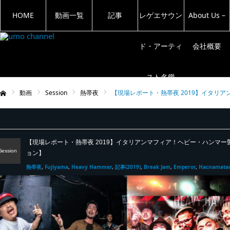
HOME
動画一覧
記事
レゲエサウン
About Us –
ド・アーティ
会社概要
スト名鑑
動画
Session
熱帯夜
【現場レポート・熱帯夜 2019】イタリ
ム
【現場レポート・熱帯夜 2019】イタリアンマフィア！ヘビー・ハンマー
Session
ョン】
熱帯夜
Fujiyama
Heavy Hammer
記事(2019)
Break Jam
Emperor
Hacnamata