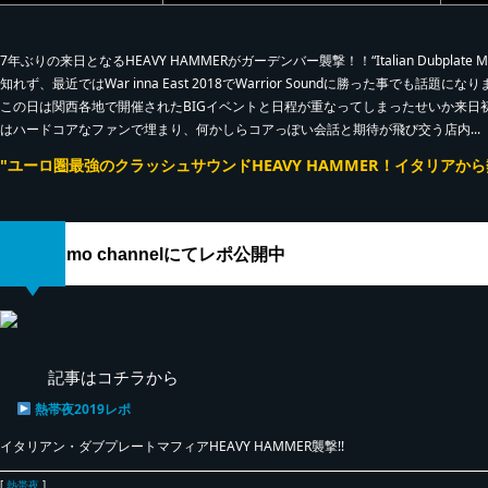
7年ぶりの来日となるHEAVY HAMMERがガーデンバー襲撃！！“Italian Dubpla
知れず、最近ではWar inna East 2018でWarrior Soundに勝った事でも話題に
この日は関西各地で開催されたBIGイベントと日程が重なってしまったせいか来日初日
はハードコアなファンで埋まり、何かしらコアっぽい会話と期待が飛び交う店内...
"ユーロ圏最強のクラッシュサウンドHEAVY HAMMER！イタリアか
umo channelにてレポ公開中
記事はコチラから
熱帯夜2019レポ
イタリアン・ダブプレートマフィアHEAVY HAMMER襲撃!!
[
熱帯夜
]