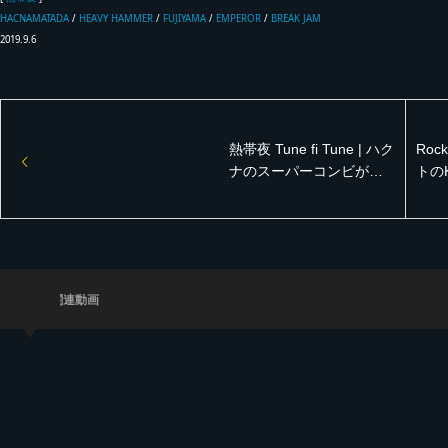
HACNAMATADA
/
HEAVY HAMMER
/
FUJIYAMA
/
EMPEROR
/
BREAK JAM
2019.9.6
熱帯夜 Tune fi Tune | ハク
Roc
ナのスーパーコンビが鬼
トの
ボス!! Alton Elise × Dawn
go s
Pen【熱帯夜 2019 レゲエ
20th
サウンド イベント】
エサ
関連動画