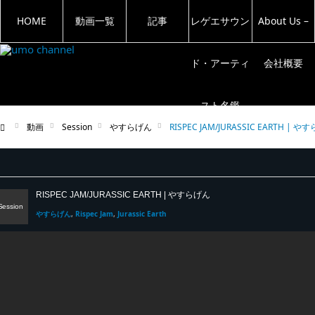
HOME
動画一覧
記事
レゲエサウン
About Us –
ド・アーティ
会社概要
スト名鑑
動画
Session
やすらげん
RISPEC JAM/JURASSIC EARTH | 
ム
RISPEC JAM/JURASSIC EARTH | やすらげん
Session
やすらげん
Rispec Jam
Jurassic Earth