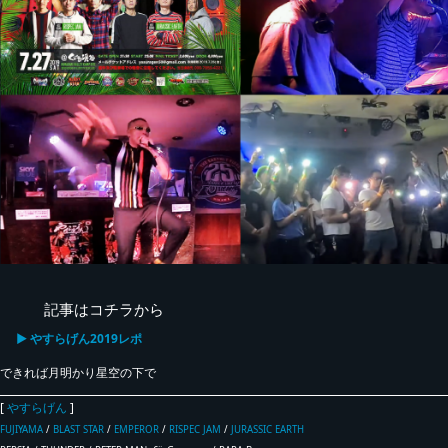
記事はコチラから
▶ やすらげん2019レポ
できれば月明かり星空の下で
[
やすらげん
]
FUJIYAMA
/
BLAST STAR
/
EMPEROR
/
RISPEC JAM
/
JURASSIC EARTH