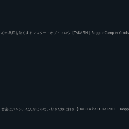
心の奥底を熱くするマスター・オブ・フロウ【TAKAFIN | Reggae Camp in Yokoh
音楽はジャンルなんかじゃない 好きな物は好き【DABO a.k.a FUDATZKEE | Reggae 