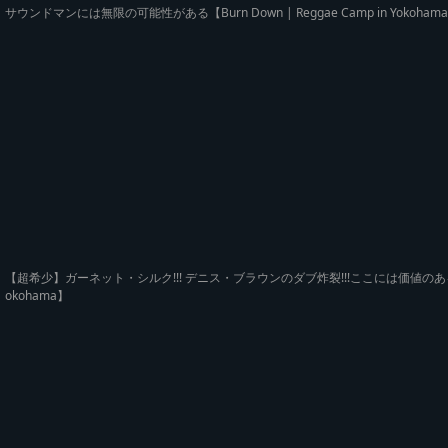
サウンドマンには無限の可能性がある【Burn Down | Reggae Camp in Yokoham
【超希少】ガーネット・シルク!!! デニス・ブラウンのダブ炸裂!!!ここには価値のあるダブプレー
okohama】