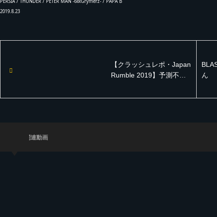
PERSIA / THUNDER / PETER MAN -6iixGrymerz- / PAPA B
2019.8.23
【クラッシュレポ・Japan
BLA
Rumble 2019】予測不能!
ん
勝者がラウンドごとに入
れ替わるハイレベル
CLASH【レゲエサウンド
クラッシュレポート】
関連動画