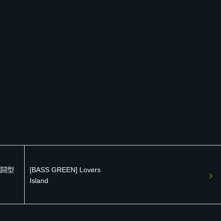
 戦闘型
[BASS GREEN] Lovers
Island