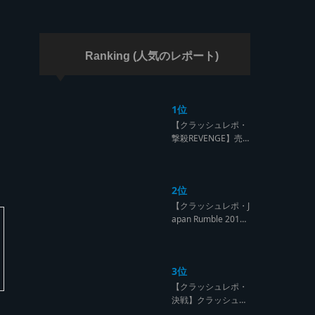
ラッシュ】
Ranking (人気のレポート)
1位
【クラッシュレポ・
撃殺REVENGE】売
られたケンカは買う
のが筋！勝利の栄誉
を分かち合ったTFT
2位
【Yard Beat vs Like
A Stream レゲエサ
【クラッシュレポ・J
ウンド クラッシュレ
apan Rumble 201
ポート】
9】予測不能! 勝者が
ラウンドごとに入れ
替わるハイレベルCL
3位
ASH【レゲエサウン
ド クラッシュレポー
【クラッシュレポ・
ト】
決戦】クラッシュ戦
国時代、サウンド王