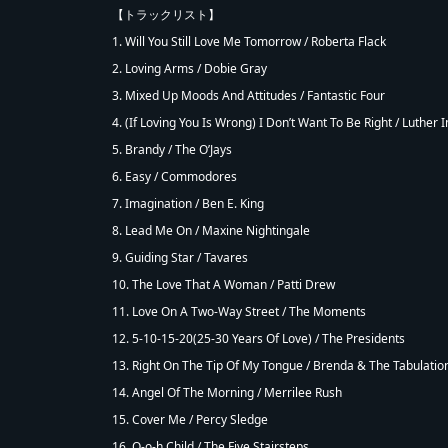
【トラックリスト】
1. Will You Still Love Me Tomorrow / Roberta Flack
2. Loving Arms / Dobie Gray
3. Mixed Up Moods And Attitudes / Fantastic Four
4. (If Loving You Is Wrong) I Don’t Want To Be Right / Luther
5. Brandy / The O’Jays
6. Easy / Commodores
7. Imagination / Ben E. King
8. Lead Me On / Maxine Nightingale
9. Guiding Star / Tavares
10. The Love That A Woman / Patti Drew
11. Love On A Two-Way Street / The Moments
12. 5-10-15-20(25-30 Years Of Love) / The Presidents
13. Right On The Tip Of My Tongue / Brenda & The Tabulatio
14. Angel Of The Morning / Merrilee Rush
15. Cover Me / Percy Sledge
16. O-o-h Child / The Five Stairsteps