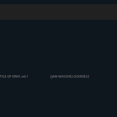
TYLE OF VINYL vol.1
[JAM MASSIVE] GOODIES2