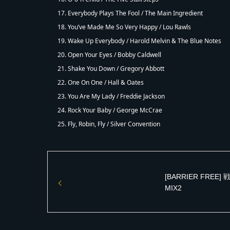
17. Everybody Plays The Fool / The Main Ingredient
18. You’ve Made Me So Very Happy / Lou Rawls
19. Wake Up Everybody / Harold Melvin & The Blue Notes
20. Open Your Eyes / Bobby Caldwell
21. Shake You Down / Gregory Abbott
22. One On One / Hall & Oates
23. You Are My Lady / Freddie Jackson
24. Rock Your Baby / George McCrae
25. Fly, Robin, Fly / Silver Convention
[BARRIER FREE]
MIX2