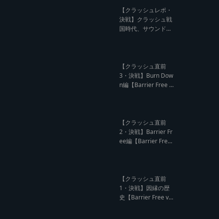
記事】
【クラッシュレポ・
決戦】クラッシュ戦
国時代、サウンド王
になるのは誰だ?【B
arrier Free vs Burn
Down レゲエサウン
ド クラッシュレポー
【クラッシュ直前
ト】
3・決戦】Burn Dow
n編【Barrier Free v
s Burn Down レゲエ
サウンド クラッシュ
直前インタビュー】
【クラッシュ直前
2・決戦】Barrier Fr
ee編【Barrier Free
vs Burn Down レゲ
エサウンド クラッシ
ュ直前インタビュ
ー】
【クラッシュ直前
1・決戦】因縁の歴
史【Barrier Free vs
Burn Down レゲエ
サウンド サウンドク