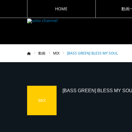
HOME
動画
動画
MIX
[BASS GREEN] BLESS MY SOUL
ホーム
[BASS GREEN] BLESS MY SO
MIX