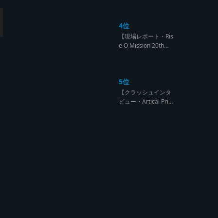
になるのは誰だ?【B
arrier Free vs Burn
4位
Down レゲエサウン
ド クラッシュレポー
【現場レポート・Ris
ト】
e O Mission 20th】
OG限定復活!!レジェ
ンド達の宴【レゲエ
サウンド サウンドセ
5位
ッション】
【クラッシュインタ
ビュー・Artical Prid
e】自分を肯定出来
るのは自分が望むも
のでしか成し得ない
【レゲエサウンド W
orld Cup Sound Clas
h サウンドクラッシ
ュ優勝インタビュ
ー】