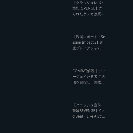
ビュー】
【クラッシュレポ・
撃殺REVENGE】売
られたケンカは買う
のが筋！勝利の栄誉
を分かち合ったTFT
【Yard Beat vs Like
A Stream レゲエサ
【現場レポート・Se
ウンド クラッシュレ
ssion Impact 3】新
ポート】
生ブレイクジャムの
ハーコーな宴！今よ
りも高みへ【レゲエ
サウンド サウンドセ
ッション】
COMBAT解説 | ディ
ージェイたる者 この
頂を目指せ！無敗の
王者 NG HEAD【レ
ゲエ Deejay Clash
インタビュー】
【クラッシュ直前・
撃殺REVENGE】Yar
d Beat・Like A Stre
am編【レゲエサウ
ンド クラッシュ直前