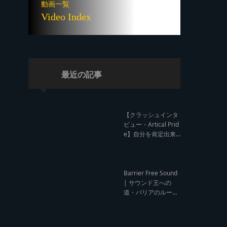
動画一覧
Video Index
最近の記事
【クラッシュインタ
ビュー・Artical Prid
e】自分を肯定出来
るのは自分が望むも
のでしか成し得ない
【レゲエサウンド W
orld Cup Sound Clas
Barrier Free Sound
h サウンドクラッシ
| サウンド王への
ュ優勝インタビュ
道・バリアのルー
ー】
ツ！大阪レゲエシー
ン【レゲエサウンド
ルーツトーク インタ