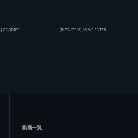
E] GOODIES
[INFINITY16] AS WE ENTER
動画一覧