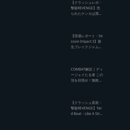
ビュー】
【クラッシュレポ・
撃殺REVENGE】売
られたケンカは買う
のが筋！勝利の栄誉
を分かち合ったTFT
【Yard Beat vs Like
A Stream レゲエサ
【現場レポート・Se
ウンド クラッシュレ
ssion Impact 3】新
ポート】
生ブレイクジャムの
ハーコーな宴！今よ
りも高みへ【レゲエ
サウンド サウンドセ
ッション】
COMBAT解説 | ディ
ージェイたる者 この
頂を目指せ！無敗の
王者 NG HEAD【レ
ゲエ Deejay Clash
インタビュー】
【クラッシュ直前・
撃殺REVENGE】Yar
d Beat・Like A Stre
am編【レゲエサウ
ンド クラッシュ直前