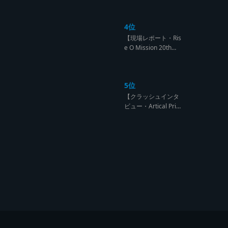
ラウンドごとに入れ
替わるハイレベルCL
4位
ASH【レゲエサウン
ド クラッシュレポー
【現場レポート・Ris
ト】
e O Mission 20th】
OG限定復活!!レジェ
ンド達の宴【レゲエ
サウンド サウンドセ
5位
ッション】
【クラッシュインタ
ビュー・Artical Prid
e】自分を肯定出来
るのは自分が望むも
のでしか成し得ない
【レゲエサウンド W
orld Cup Sound Clas
h サウンドクラッシ
ュ優勝インタビュ
ー】