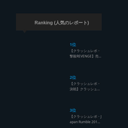
ラッシュ】
Ranking (人気のレポート)
1位
【クラッシュレポ・
撃殺REVENGE】売
られたケンカは買う
のが筋！勝利の栄誉
を分かち合ったTFT
2位
【Yard Beat vs Like
A Stream レゲエサ
【クラッシュレポ・
ウンド クラッシュレ
決戦】クラッシュ戦
ポート】
国時代、サウンド王
になるのは誰だ?【B
arrier Free vs Burn
3位
Down レゲエサウン
ド クラッシュレポー
【クラッシュレポ・J
ト】
apan Rumble 201
9】予測不能! 勝者が