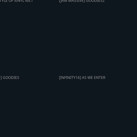
TYLE OF VINYL vol.1
[JAM MASSIVE] GOODIES2
E] GOODIES
[INFINITY16] AS WE ENTER