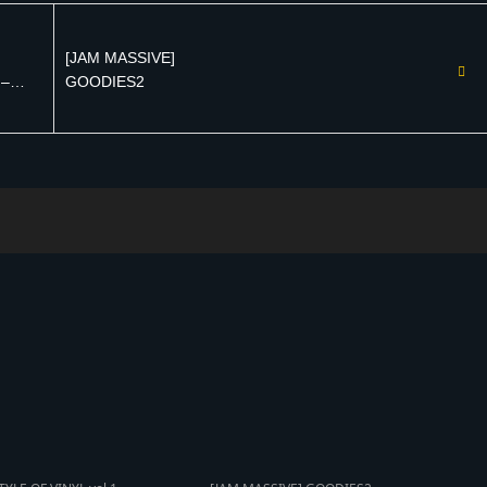
[JAM MASSIVE]
 –
GOODIES2
ehall