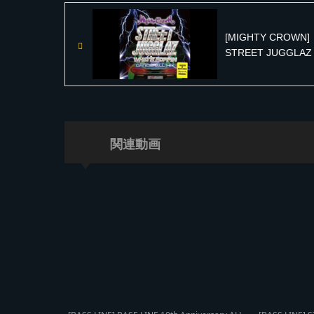
[MIGHTY CROWN]
STREET JUGGLAZ
What’s Poppin Danc
MIX –
関連動画