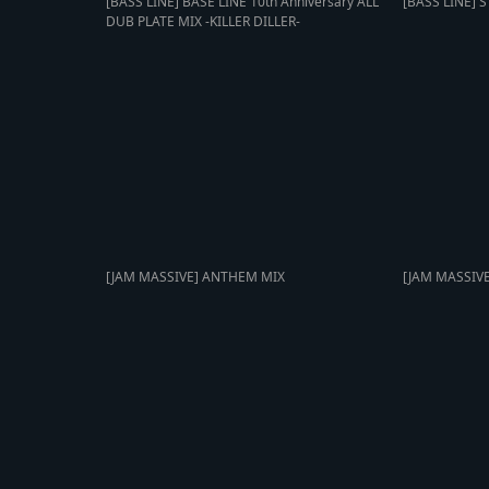
[BASS LINE] BASE LINE 10th Anniversary ALL
[BASS LINE] S
DUB PLATE MIX -KILLER DILLER-
[JAM MASSIVE] ANTHEM MIX
[JAM MASSIV