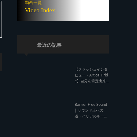
動画一覧
Video Index
最近の記事
【クラッシュインタ
ビュー・Artical Prid
e】自分を肯定出来
るのは自分が望むも
のでしか成し得ない
【レゲエサウンド W
orld Cup Sound Clas
Barrier Free Sound
h サウンドクラッシ
| サウンド王への
ュ優勝インタビュ
道・バリアのルー
ー】
ツ！大阪レゲエシー
ン【レゲエサウンド
ルーツトーク インタ