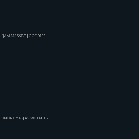
[JAM MASSIVE] GOODIES
[INFINITY16] AS WE ENTER