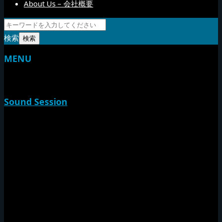
About Us – 会社概要
検索
MENU
TOP
Sound Session
新家山
やすらげん
熱帯夜
Rise O Mission20th
Session Impact
Monday Camp
Tuff Rider
Sound Festival