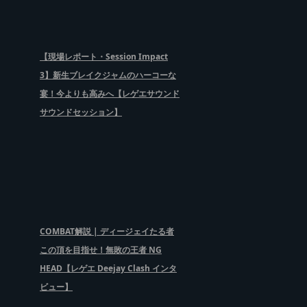
【現場レポート・Session Impact
3】新生ブレイクジャムのハーコーな
宴！今よりも高みへ【レゲエサウンド
サウンドセッション】
COMBAT解説 | ディージェイたる者
この頂を目指せ！無敗の王者 NG
HEAD【レゲエ Deejay Clash インタ
ビュー】