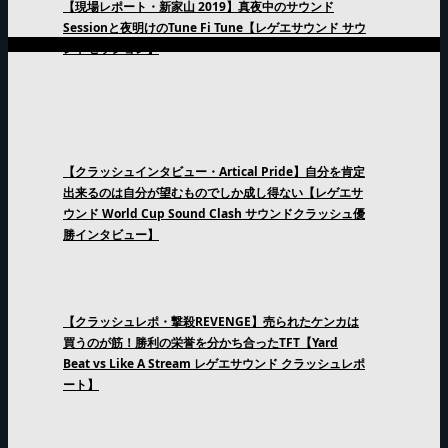
【現場レポート・新家山 2019】真夜中のサウンド
Sessionと夜明けのTune Fi Tune【レゲエサウンド サウ
ンドセッション】
【クラッシュインタビュー・Artical Pride】自分を肯定
出来るのは自分が望むものでしか成し得ない【レゲエサ
ウンド World Cup Sound Clash サウンドクラッシュ優
勝インタビュー】
【クラッシュレポ・撃殺REVENGE】売られたケンカは
買うのが筋！勝利の栄誉を分かち合ったTFT【Yard
Beat vs Like A Stream レゲエサウンド クラッシュレポ
ート】