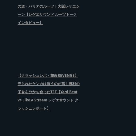
の道・バリアのルーツ！大阪レゲエシ
ーン【レゲエサウンド ルーツトーク
インタビュー】
【クラッシュレポ・撃殺REVENGE】
売られたケンカは買うのが筋！勝利の
栄誉を分かち合ったTFT【Yard Beat
vs Like A Stream レゲエサウンド ク
ラッシュレポート】