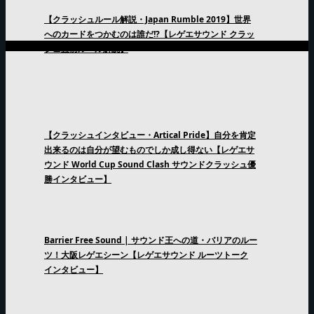
【クラッシュルール解説・Japan Rumble 2019】世界
へのカードをつかむのは誰だ!?【レゲエサウンド クラッ
シュ直前ルール解説】
【クラッシュインタビュー・Artical Pride】自分を肯定
出来るのは自分が望むものでしか成し得ない【レゲエサ
ウンド World Cup Sound Clash サウンドクラッシュ優
勝インタビュー】
Barrier Free Sound | サウンド王への道・バリアのルー
ツ！大阪レゲエシーン【レゲエサウンド ルーツトーク
インタビュー】