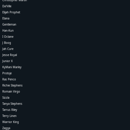
Christopher Martin
Da'Ville
Elijah Prophet
Etana
Gentleman
Han-Kun
I Octane
J Boog
Jah Cure
Jesse Royal
Junior X
KyMani Marley
Protoje
Ras Penco
Richie Stephens
Romain Virgo
Sizzla
Tanya Stephens
Tarrus Riley
Terry Linen
Warrior King
Zagga