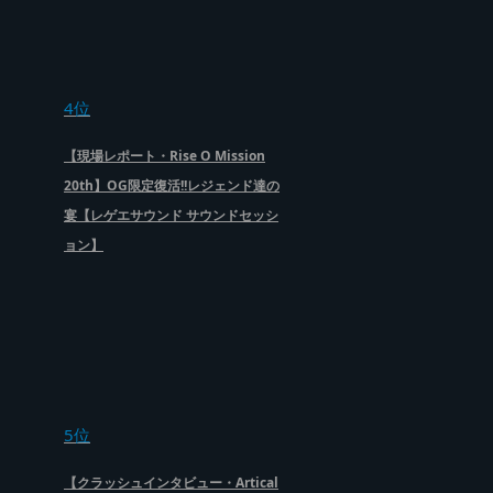
4位
【現場レポート・Rise O Mission
20th】OG限定復活!!レジェンド達の
宴【レゲエサウンド サウンドセッシ
ョン】
5位
【クラッシュインタビュー・Artical