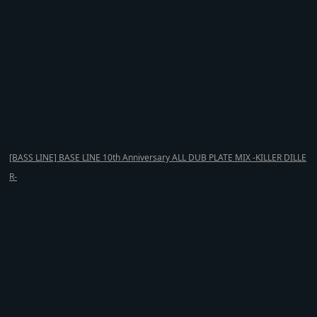
[BASS LINE] BASE LINE 10th Anniversary ALL DUB PLATE MIX -KILLER DILLE
R-