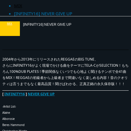
MIX
[INFINITY16] NEVER GIVE UP
MIX
[INFINITY16] NEVER GIVE UP
2004年から2013年にリリースされたREGGAEのBIG TUNE、
さらにINFINITY16がよく現場でかける曲をテーマにTELA-CがSELECTION！もち
ろん100%DUB PLATES ! 季節関係なくいつでも心地よく聞けるテンポで全41曲
をMIX！REGGAEの初級者から上級者まで間違いなく楽しめる内容！音のクオリ
ティは言うまでもなく最高品質！聞けばわかる、正真正銘の永久保存版！！！
[
INFINITY16
]
NEVER GIVE UP
-Artist List-
Alaine
Alborosie
Beres Hammond