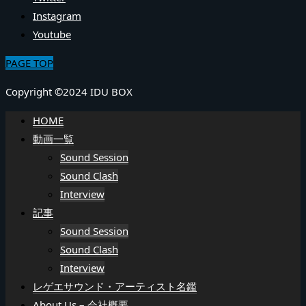
Instagram
Youtube
PAGE TOP
Copyright ©2024 IDU BOX
HOME
動画一覧
Sound Session
Sound Clash
Interview
記事
Sound Session
Sound Clash
Interview
レゲエサウンド・アーティスト名鑑
About Us – 会社概要