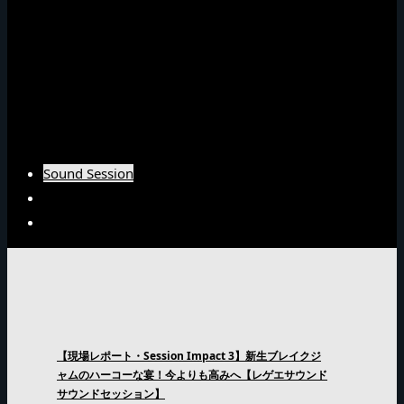
NG HEADインタビュー
Emperorインタビュー
Barrier Freeインタビュー
Burn Downインタビュー
Fujiyamaインタビュー
Arsenal Japanインタビュー
Sound Session
Sound Clash
Interview
【現場レポート・Session Impact 3】新生ブレイクジ
ャムのハーコーな宴！今よりも高みへ【レゲエサウンド
サウンドセッション】