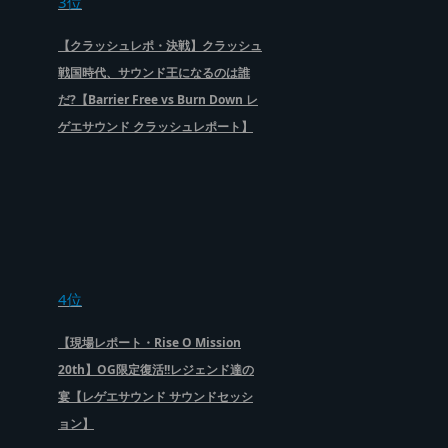
3位
【クラッシュレポ・決戦】クラッシュ
戦国時代、サウンド王になるのは誰
だ?【Barrier Free vs Burn Down レ
ゲエサウンド クラッシュレポート】
4位
【現場レポート・Rise O Mission
20th】OG限定復活!!レジェンド達の
宴【レゲエサウンド サウンドセッシ
ョン】