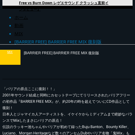
Free vs Burn Down レゲエサウンド クラッシュ直前イ
ンタビュー】
ホーム
動画
MIX
[BARRIER FREE] BARRIER FREE MIX 復刻版
MIX
[BARRIER FREE] BARRIER FREE MIX 復刻版
「バリアの原点ここに復刻！！」
2001年サウンド結成と同時にカセットテープにてリリースされたバリアフリー
の初作品『BARRIER FREE MIX』が、約20年の時を超えてついにCD作品として
復刻！
日本人とジャマイカ人アーティストを、イケイケからミディアムまで絶妙なバラ
ンスでMixしたまさにバリアの原点！
伝説のラッキー池ちゃんやバリアが初めて録ったBuju Banton、Bounty Killer、
Luciano、Morgan Heritageなど数々のアンセムDubやバリア名物「鬼Mix」も