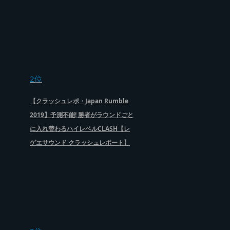
2位
【クラッシュレポ・Japan Rumble
2019】予測不能! 勝者がラウンドごと
に入れ替わるハイレベルCLASH【レ
ゲエサウンド クラッシュレポート】