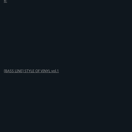
R-
[BASS LINE] STYLE OF VINYL vol.1