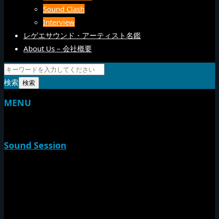
Sound Clash
Interview
レゲエサウンド・アーティスト名鑑
About Us – 会社概要
検索
MENU
TOP
Sound Session
新家山
やすらげん
熱帯夜
Rise O Mission20th