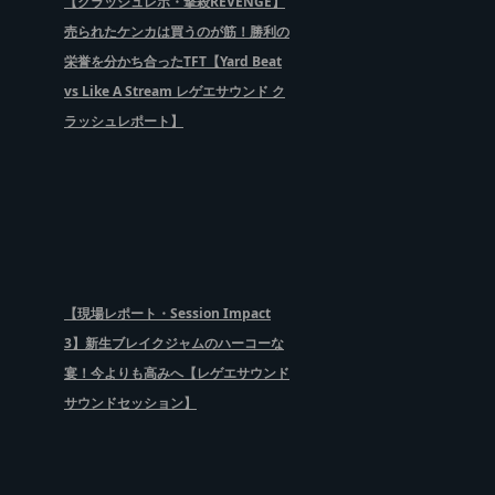
【クラッシュレポ・撃殺REVENGE】
売られたケンカは買うのが筋！勝利の
栄誉を分かち合ったTFT【Yard Beat
vs Like A Stream レゲエサウンド ク
ラッシュレポート】
【現場レポート・Session Impact
3】新生ブレイクジャムのハーコーな
宴！今よりも高みへ【レゲエサウンド
サウンドセッション】