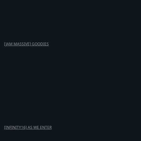
[JAM MASSIVE] GOODIES
[INFINITY16] AS WE ENTER