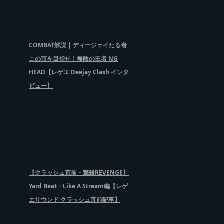
COMBAT解説 | ディージェイたる者
この頂を目指せ！無敗の王者 NG
HEAD【レゲエ Deejay Clash インタ
ビュー】
【クラッシュ直前・撃殺REVENGE】
Yard Beat・Like A Stream編【レゲ
エサウンド クラッシュ直前記事】