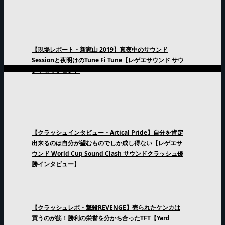
【現場レポート・新家山 2019】真夜中のサウンド
Sessionと夜明けのTune Fi Tune【レゲエサウンド サウ
ンドセッション】
【クラッシュインタビュー・Artical Pride】自分を肯定
出来るのは自分が望むものでしか成し得ない【レゲエサ
ウンド World Cup Sound Clash サウンドクラッシュ優
勝インタビュー】
【クラッシュレポ・撃殺REVENGE】売られたケンカは
買うのが筋！勝利の栄誉を分かち合ったTFT【Yard