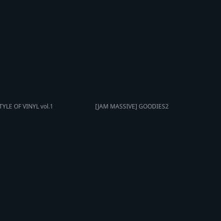
TYLE OF VINYL vol.1
[JAM MASSIVE] GOODIES2