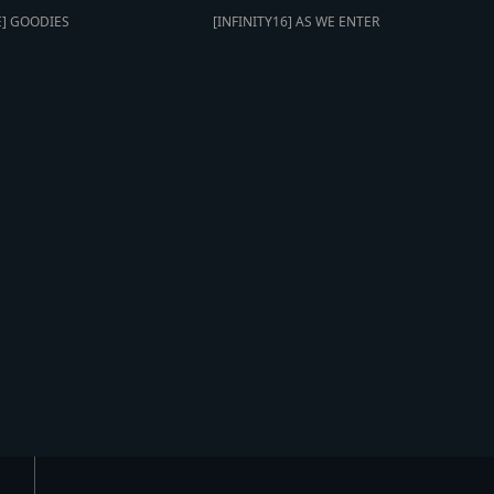
E] GOODIES
[INFINITY16] AS WE ENTER