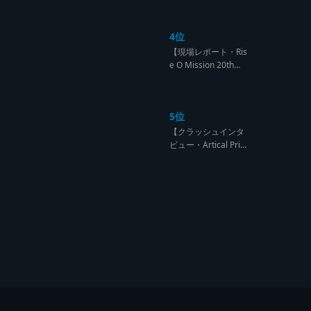
になるのは誰だ?【B
arrier Free vs Burn
4位
Down レゲエサウン
ド クラッシュレポー
【現場レポート・Ris
ト】
e O Mission 20th】
OG限定復活!!レジェ
ンド達の宴【レゲエ
サウンド サウンドセ
5位
ッション】
【クラッシュインタ
ビュー・Artical Prid
e】自分を肯定出来
るのは自分が望むも
のでしか成し得ない
【レゲエサウンド W
orld Cup Sound Clas
h サウンドクラッシ
ュ優勝インタビュ
ー】