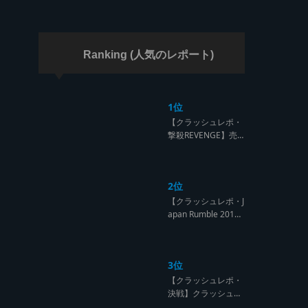
ラッシュ】
Ranking (人気のレポート)
1位
【クラッシュレポ・
撃殺REVENGE】売
られたケンカは買う
のが筋！勝利の栄誉
を分かち合ったTFT
2位
【Yard Beat vs Like
A Stream レゲエサ
【クラッシュレポ・J
ウンド クラッシュレ
apan Rumble 201
ポート】
9】予測不能! 勝者が
ラウンドごとに入れ
替わるハイレベルCL
3位
ASH【レゲエサウン
ド クラッシュレポー
【クラッシュレポ・
ト】
決戦】クラッシュ戦
国時代、サウンド王