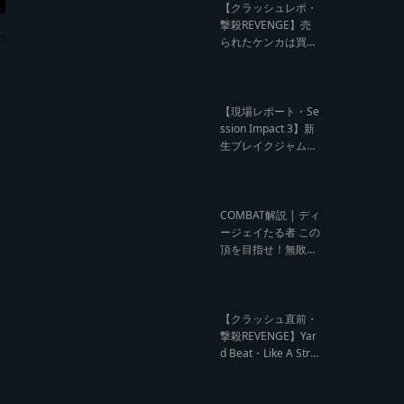
ビュー】
【クラッシュレポ・
撃殺REVENGE】売
られたケンカは買う
のが筋！勝利の栄誉
を分かち合ったTFT
【Yard Beat vs Like
A Stream レゲエサ
【現場レポート・Se
ウンド クラッシュレ
ssion Impact 3】新
ポート】
生ブレイクジャムの
ハーコーな宴！今よ
りも高みへ【レゲエ
サウンド サウンドセ
ッション】
COMBAT解説 | ディ
ージェイたる者 この
頂を目指せ！無敗の
王者 NG HEAD【レ
ゲエ Deejay Clash
インタビュー】
【クラッシュ直前・
撃殺REVENGE】Yar
d Beat・Like A Stre
am編【レゲエサウ
ンド クラッシュ直前