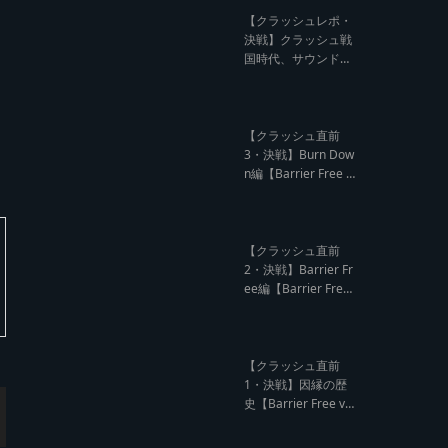
記事】
【クラッシュレポ・
決戦】クラッシュ戦
国時代、サウンド王
になるのは誰だ?【B
arrier Free vs Burn
Down レゲエサウン
ド クラッシュレポー
【クラッシュ直前
ト】
3・決戦】Burn Dow
n編【Barrier Free v
s Burn Down レゲエ
サウンド クラッシュ
直前インタビュー】
【クラッシュ直前
2・決戦】Barrier Fr
ee編【Barrier Free
vs Burn Down レゲ
エサウンド クラッシ
ュ直前インタビュ
ー】
【クラッシュ直前
1・決戦】因縁の歴
史【Barrier Free vs
Burn Down レゲエ
サウンド サウンドク