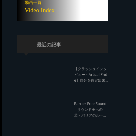
動画一覧
Video Index
最近の記事
【クラッシュインタ
ビュー・Artical Prid
e】自分を肯定出来
るのは自分が望むも
のでしか成し得ない
【レゲエサウンド W
orld Cup Sound Clas
Barrier Free Sound
h サウンドクラッシ
| サウンド王への
ュ優勝インタビュ
道・バリアのルー
ー】
ツ！大阪レゲエシー
ン【レゲエサウンド
ルーツトーク インタ