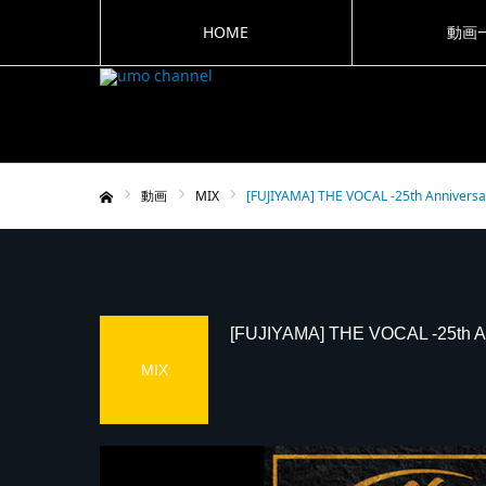
HOME
動画
動画
MIX
[FUJIYAMA] THE VOCAL -25th Anniversar
ホーム
[FUJIYAMA] THE VOCAL -25th Ann
MIX