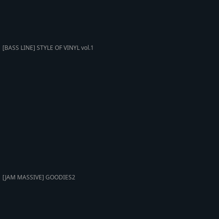
[BASS LINE] STYLE OF VINYL vol.1
[JAM MASSIVE] GOODIES2