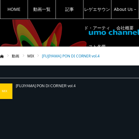
HOME
動画一覧
記事
レゲエサウン
About Us –
ド・アーティ
会社概要
スト名鑑
動画
MIX
[FUJIYAMA] PON DI CORNER vol.4
ム
[FUJIYAMA] PON DI CORNER vol.4
MIX