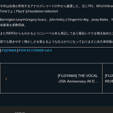
今作は自身が所有するアナログレコードの中から厳選した、主に70’s、80’sのVolcanoやP
TimeでよくPlayするFoundation Selection!
Barrington LevyやGregory Issacs、John HoltなどSingerやU-Roy、Josey
名曲達を多数収録。
またINDEXからもわかるようにレーベル名も表記してあり最近レゲエを聴き始め
誰でも聴きやすく懐かしさを覚えるような仕上がりになっておりまさに永久保存版の
[
FUJIYAMA
]
PON DI CORNER vol.4
[FUJIYAMA] THE VOCAL
[FUJ
-25th Anniversary All Dub
REVE
Plate Mix-