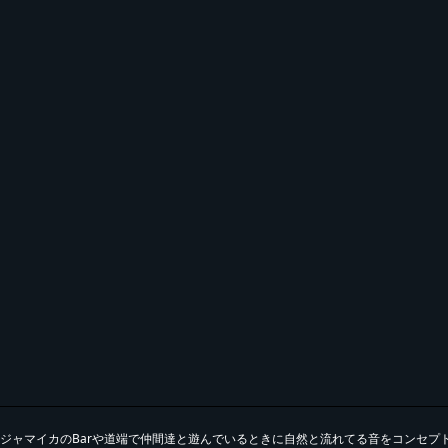
ジャマイカのBarや道端で仲間達と遊んでいるときに自然と流れてる音をコンセプトに制作